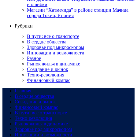
и ошибки
Магазин “Хатмачида” в районе станции Мачида
города Токио, Япония
Рубрики
В пути: все о транспорте
В сердце общества
Здоровье под микроскопом
Инновации и возможности
Разное
Рынок жилья в динамике
Созидание и рынок
Техно-революция
Финансовый компас
Главная
В сердце общества
Созидание и рынок
Финансовый компас
В пути: все о транспорте
Техно-революция
Рынок жилья в динамике
Здоровье под микроскопом
Инновации и возможности