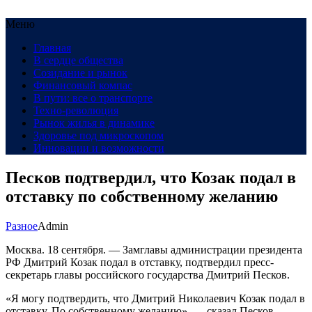
Меню
Главная
В сердце общества
Созидание и рынок
Финансовый компас
В пути: все о транспорте
Техно-революция
Рынок жилья в динамике
Здоровье под микроскопом
Инновации и возможности
Песков подтвердил, что Козак подал в
отставку по собственному желанию
Разное
Admin
Москва. 18 сентября. — Замглавы администрации президента
РФ Дмитрий Козак подал в отставку, подтвердил пресс-
секретарь главы российского государства Дмитрий Песков.
«Я могу подтвердить, что Дмитрий Николаевич Козак подал в
отставку. По собственному желанию», — сказал Песков