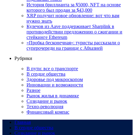
История бриллианта за $5000, NFT на основе
которого был продан за $43,000
XRP получит новое обновление: вот что вам
нужно знать
Кулечов из Aave поддерживает Sharplink в
противодействии предложению о сжигании и
стейкинге Ethereum
«Пробка бесконечная»: туристы рассказали о
суперочереди на границе с Абхазией
Рубрики
В пути: все о транспорте
В сердце общества
Здоровье под микроскопом
Инновации и возможности
Разное
Рынок жилья в динамике
Созидание и рынок
Техно-революция
Финансовый компас
Главная
В сердце общества
Созидание и рынок