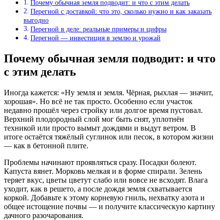
Почему обычная земля подводит: и что с этим делать
Перегной с доставкой: что это, сколько нужно и как заказать
выгодно
Перегной в деле: реальные примеры и цифры
Перегной — инвестиция в землю и урожай
Почему обычная земля подводит: и что
с этим делать
Иногда кажется: «Ну земля и земля. Чёрная, рыхлая — значит,
хорошая». Но всё не так просто. Особенно если участок
недавно прошёл через стройку или долгое время пустовал.
Верхний плодородный слой мог быть снят, уплотнён
техникой или просто вымыт дождями и выдут ветром. В
итоге остаётся тяжёлый суглинок или песок, в котором жизни
— как в бетонной плите.
Проблемы начинают проявляться сразу. Посадки болеют.
Капуста вянет. Морковь мелкая и в форме спирали. Зелень
теряет вкус, цветы цветут слабо или вовсе не всходят. Влага
уходит, как в решето, а после дождя земля схватывается
коркой. Добавьте к этому корневую гниль, нехватку азота и
общее истощение почвы — и получите классическую картину
дачного разочарования.