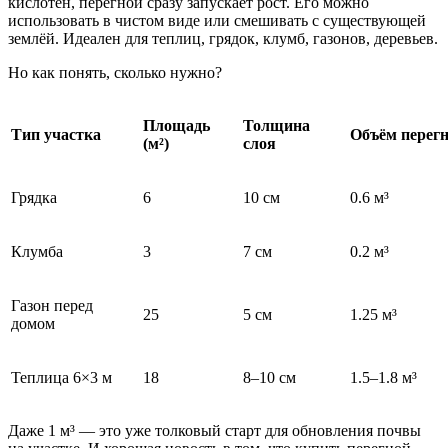
кислотен, перегной сразу запускает рост. Его можно
использовать в чистом виде или смешивать с существующей
землёй. Идеален для теплиц, грядок, клумб, газонов, деревьев.
Но как понять, сколько нужно?
Площадь
Толщина
Тип участка
Объём перег
(м²)
слоя
Грядка
6
10 см
0.6 м³
Клумба
3
7 см
0.2 м³
Газон перед
25
5 см
1.25 м³
домом
Теплица 6×3 м
18
8–10 см
1.5–1.8 м³
Даже 1 м³ — это уже толковый старт для обновления почвы