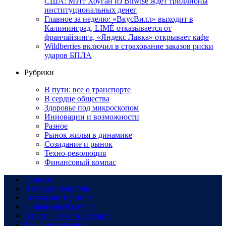
США: Мэтт Хоуган из Bitwise ждет триллионы
институциональных денег
Главное за неделю: «ВкусВилл» выходит в
Калининград, LIMÉ отказывается от
франчайзинга, «Яндекс Лавка» открывает кафе
Wildberries включил в страхование заказов риски
ударов БПЛА
Рубрики
В пути: все о транспорте
В сердце общества
Здоровье под микроскопом
Инновации и возможности
Разное
Рынок жилья в динамике
Созидание и рынок
Техно-революция
Финансовый компас
Главная
В сердце общества
Созидание и рынок
Финансовый компас
В пути: все о транспорте
Техно-революция