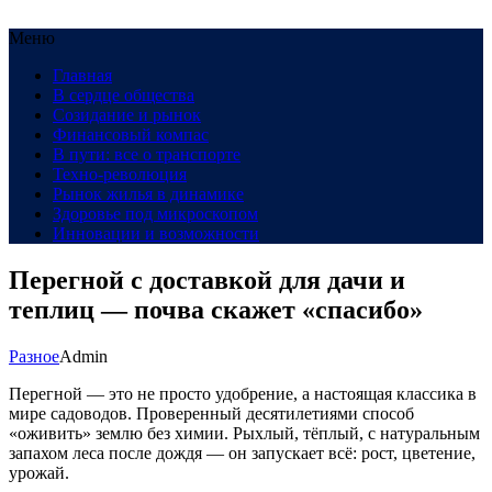
Меню
Главная
В сердце общества
Созидание и рынок
Финансовый компас
В пути: все о транспорте
Техно-революция
Рынок жилья в динамике
Здоровье под микроскопом
Инновации и возможности
Перегной с доставкой для дачи и
теплиц — почва скажет «спасибо»
Разное
Admin
Перегной — это не просто удобрение, а настоящая классика в
мире садоводов. Проверенный десятилетиями способ
«оживить» землю без химии. Рыхлый, тёплый, с натуральным
запахом леса после дождя — он запускает всё: рост, цветение,
урожай.