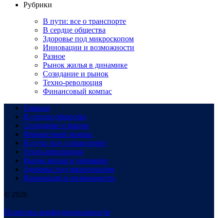
Рубрики
В пути: все о транспорте
В сердце общества
Здоровье под микроскопом
Инновации и возможности
Разное
Рынок жилья в динамике
Созидание и рынок
Техно-революция
Финансовый компас
Главная
В сердце общества
Созидание и рынок
Финансовый компас
В пути: все о транспорте
Техно-революция
Рынок жилья в динамике
Здоровье под микроскопом
Инновации и возможности
© 2026
Политика конфиденциальности