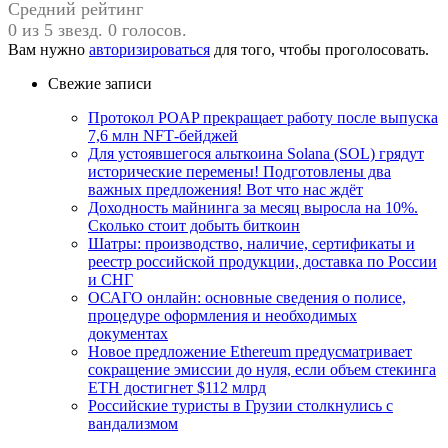
Средний рейтинг
0 из 5 звезд. 0 голосов.
Вам нужно
авторизироваться
для того, чтобы проголосовать.
Свежие записи
Протокол POAP прекращает работу после выпуска
7,6 млн NFT‑бейджей
Для устоявшегося альткоина Solana (SOL) грядут
исторические перемены! Подготовлены два
важных предложения! Вот что нас ждёт
Доходность майнинга за месяц выросла на 10%.
Сколько стоит добыть биткоин
Шатры: производство, наличие, сертификаты и
реестр российской продукции, доставка по России
и СНГ
ОСАГО онлайн: основные сведения о полисе,
процедуре оформления и необходимых
документах
Новое предложение Ethereum предусматривает
сокращение эмиссии до нуля, если объем стекинга
ETH достигнет $112 млрд
Российские туристы в Грузии столкнулись с
вандализмом