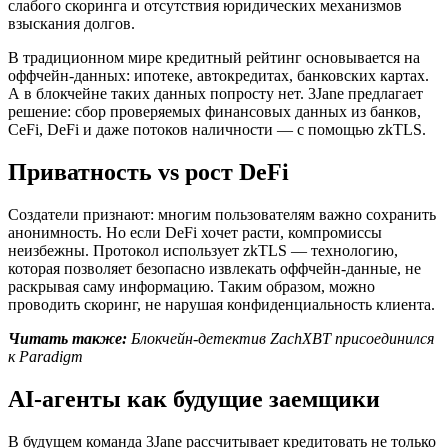
слабого скоринга и отсутствия юридических механизмов
взыскания долгов.
В традиционном мире кредитный рейтинг основывается на
оффчейн-данных: ипотеке, автокредитах, банковских картах.
А в блокчейне таких данных попросту нет. 3Jane предлагает
решение: сбор проверяемых финансовых данных из банков,
CeFi, DeFi и даже потоков наличности — с помощью zkTLS.
Приватность vs рост DeFi
Создатели признают: многим пользователям важно сохранить
анонимность. Но если DeFi хочет расти, компромиссы
неизбежны. Протокол использует zkTLS — технологию,
которая позволяет безопасно извлекать оффчейн-данные, не
раскрывая саму информацию. Таким образом, можно
проводить скоринг, не нарушая конфиденциальность клиента.
Читать также:
Блокчейн-детектив ZachXBT присоединился
к Paradigm
AI-агенты как будущие заемщики
В будущем команда 3Jane рассчитывает кредитовать не только