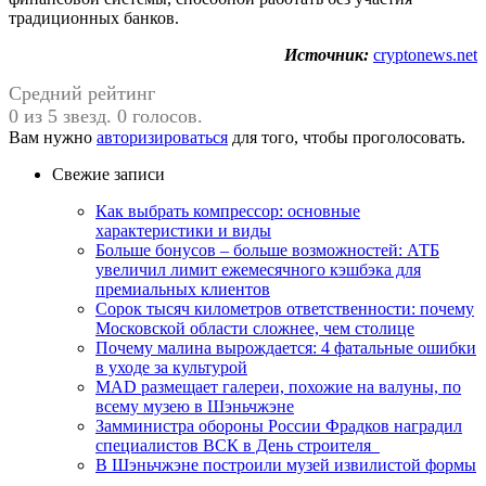
традиционных банков.
Источник:
cryptonews.net
Средний рейтинг
0 из 5 звезд. 0 голосов.
Вам нужно
авторизироваться
для того, чтобы проголосовать.
Свежие записи
Как выбрать компрессор: основные
характеристики и виды
Больше бонусов – больше возможностей: АТБ
увеличил лимит ежемесячного кэшбэка для
премиальных клиентов
Сорок тысяч километров ответственности: почему
Московской области сложнее, чем столице
Почему малина вырождается: 4 фатальные ошибки
в уходе за культурой
MAD размещает галереи, похожие на валуны, по
всему музею в Шэньчжэне
Замминистра обороны России Фрадков наградил
специалистов ВСК в День строителя
В Шэньчжэне построили музей извилистой формы