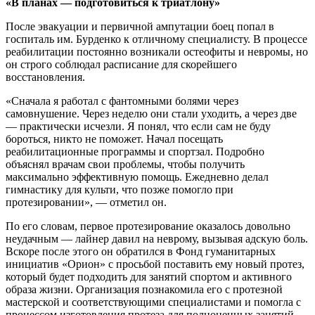
«В планах — подготовиться к триатлону»
После эвакуации и первичной ампутации боец попал в
госпиталь им. Бурденко к отличному специалисту. В процессе
реабилитации постоянно возникали остеофиты и невромы, но
он строго соблюдал расписание для скорейшего
восстановления.
«Сначала я работал с фантомными болями через
самовнушение. Через неделю они стали уходить, а через две
— практически исчезли. Я понял, что если сам не буду
бороться, никто не поможет. Начал посещать
реабилитационные программы и спортзал. Подробно
объяснял врачам свои проблемы, чтобы получить
максимально эффективную помощь. Ежедневно делал
гимнастику для культи, что позже помогло при
протезировании», — отметил он.
По его словам, первое протезирование оказалось довольно
неудачным — лайнер давил на неврому, вызывая адскую боль.
Вскоре после этого он обратился в Фонд гуманитарных
инициатив «Орион» с просьбой поставить ему новый протез,
который будет подходить для занятий спортом и активного
образа жизни. Организация познакомила его с протезной
мастерской и соответствующими специалистами и помогла с
процессом изготовления протеза для полноценных занятий