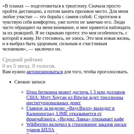
«В планах — подготовиться к триатлону. Сначала просто
пройти дистанцию, а потом занять призовое место. Для меня
любое участие — это борьба с самим собой. С протезом я
чувствую себя комфортно, уже почти не замечаю его. Люди
часто обращают на меня внимание, и мне нравится наблюдать
за их реакцией. Я не скрываю протез: это моя особенность, с
которой я живу. Не стесняюсь, не злюсь. Это моя новая жизнь,
и я выбрал быть здоровым, сильным и счастливым
человеком», — заключил он.
Средний рейтинг
0 из 5 звезд. 0 голосов.
Вам нужно
авторизироваться
для того, чтобы проголосовать.
Свежие записи
Цена биткоина может достичь 1,3 млн долларов
США: Мэтт Хоуган из Bitwise ждет триллионы
институциональных денег
Главное за неделю: «ВкусВилл» выходит в
Калининград, LIMÉ отказывается от
франчайзинга, «Яндекс Лавка» открывает кафе
Wildberries включил в страхование заказов риски
ударов БПЛА