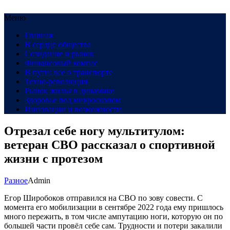
Меню
Главная
В сердце общества
Созидание и рынок
Финансовый компас
В пути: все о транспорте
Техно-революция
Рынок жилья в динамике
Здоровье под микроскопом
Инновации и возможности
Отрезал себе ногу мультитулом:
ветеран СВО рассказал о спортивной
жизни с протезом
Разное
Admin
Егор Широбоков отправился на СВО по зову совести. С
момента его мобилизации в сентябре 2022 года ему пришлось
много пережить, в том числе ампутацию ноги, которую он по
большей части провёл себе сам. Трудности и потери закалили