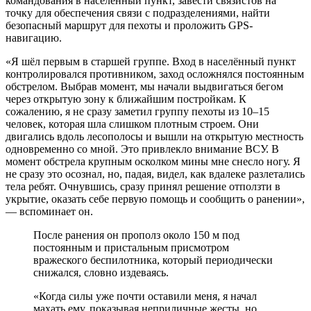
командования в населённый пункт, завести связистов на
точку для обеспечения связи с подразделениями, найти
безопасный маршрут для пехоты и проложить GPS-
навигацию.
«Я шёл первым в старшей группе. Вход в населённый пункт
контролировался противником, заход осложнялся постоянным
обстрелом. Выбрав момент, мы начали выдвигаться бегом
через открытую зону к ближайшим постройкам. К
сожалению, я не сразу заметил группу пехоты из 10–15
человек, которая шла слишком плотным строем. Они
двигались вдоль лесополосы и вышли на открытую местность
одновременно со мной. Это привлекло внимание ВСУ. В
момент обстрела крупным осколком мины мне снесло ногу. Я
не сразу это осознал, но, падая, видел, как вдалеке разлетались
тела ребят. Очнувшись, сразу принял решение отползти в
укрытие, оказать себе первую помощь и сообщить о ранении»,
— вспоминает он.
После ранения он прополз около 150 м под
постоянным и пристальным присмотром
вражеского беспилотника, который периодически
снижался, словно издеваясь.
«Когда силы уже почти оставили меня, я начал
махать ему, показывая неприличные жесты, но