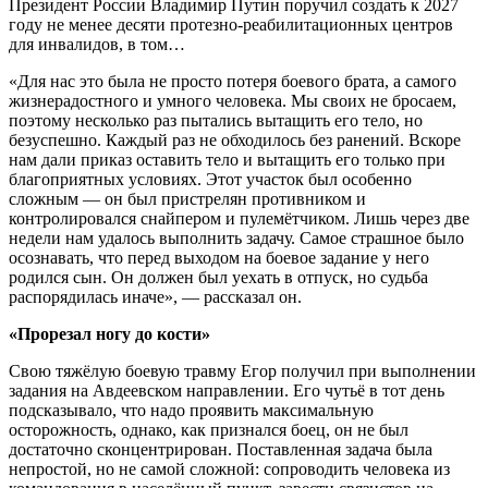
Президент России Владимир Путин поручил создать к 2027
году не менее десяти протезно-реабилитационных центров
для инвалидов, в том…
«Для нас это была не просто потеря боевого брата, а самого
жизнерадостного и умного человека. Мы своих не бросаем,
поэтому несколько раз пытались вытащить его тело, но
безуспешно. Каждый раз не обходилось без ранений. Вскоре
нам дали приказ оставить тело и вытащить его только при
благоприятных условиях. Этот участок был особенно
сложным — он был пристрелян противником и
контролировался снайпером и пулемётчиком. Лишь через две
недели нам удалось выполнить задачу. Самое страшное было
осознавать, что перед выходом на боевое задание у него
родился сын. Он должен был уехать в отпуск, но судьба
распорядилась иначе», — рассказал он.
«Прорезал ногу до кости»
Свою тяжёлую боевую травму Егор получил при выполнении
задания на Авдеевском направлении. Его чутьё в тот день
подсказывало, что надо проявить максимальную
осторожность, однако, как признался боец, он не был
достаточно сконцентрирован. Поставленная задача была
непростой, но не самой сложной: сопроводить человека из