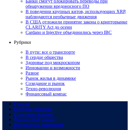
Банки смогут блокировать переводы при
обнаружении вредоносного ПО
В поведении крупных китов, использующих XRP,
наблюдаются необычные движения
В США отложили принятие закона о крипторынке
CLARITY Act до осени
Cardano и Injective объединились через IBC
Рубрики
В пути: все о транспорте
В сердце общества
Здоровье под микроскопом
Инновации и возможности
Разное
Рынок жилья в динамике
Созидание и рынок
Техно-революция
Финансовый компас
Главная
В сердце общества
Созидание и рынок
Финансовый компас
В пути: все о транспорте
Техно-революция