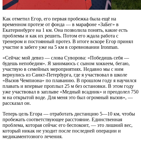
Как отметил Егор, его первая пробежка была ещё на
временном протезе от фонда — в марафоне «ЗаБег» в
Екатеринбурге на 1 км. Она позволила понять, какие есть
проблемы и как их решить. Потом его ждала работа с
тренером и постоянный протез. В итоге вскоре Егор принял
участие в забеге уже на 5 км в соревновании Ironman.
«Сейчас мой девиз — слова Суворова: «Победишь себя —
будешь непобедим». Я занимаюсь с сыном хоккеем, бегаю,
участвую в семейных мероприятиях. Недавно мы с ним
вернулись из Санкт-Петербурга, где я участвовал в школе
«Вызов Чемпиона» по плаванию. В прошлом году я научился
плавать и впервые проплыл 25 м без остановки. В этом году
уже участвовал в заплыве «Медный всадник» и преодолел 750
м на открытой воде. Для меня это был огромный вызов», —
рассказал он.
Теперь цель Егора — отработать дистанцию 5—10 км, чтобы
пробежать соответствующее расстояние. Единственная
проблема, которая сейчас его беспокоит, — это лишний вес,
который никак не уходит после последней операции и
медикаментозного лечения.