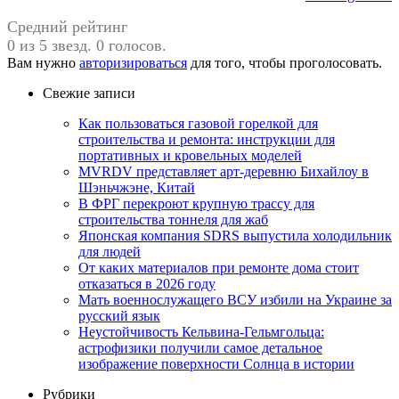
Средний рейтинг
0 из 5 звезд. 0 голосов.
Вам нужно
авторизироваться
для того, чтобы проголосовать.
Свежие записи
Как пользоваться газовой горелкой для
строительства и ремонта: инструкции для
портативных и кровельных моделей
MVRDV представляет арт-деревню Бихайлоу в
Шэньчжэне, Китай
В ФРГ перекроют крупную трассу для
строительства тоннеля для жаб
Японская компания SDRS выпустила холодильник
для людей
От каких материалов при ремонте дома стоит
отказаться в 2026 году
Мать военнослужащего ВСУ избили на Украине за
русский язык
Неустойчивость Кельвина-Гельмгольца:
астрофизики получили самое детальное
изображение поверхности Солнца в истории
Рубрики