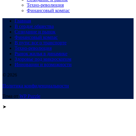
Техно-революция
Финансовый компас
Главная
В сердце общества
Созидание и рынок
Финансовый компас
В пути: все о транспорте
Техно-революция
Рынок жилья в динамике
Здоровье под микроскопом
Инновации и возможности
© 2026
Политика конфиденциальности
Тема от
WP Puzzle
➤