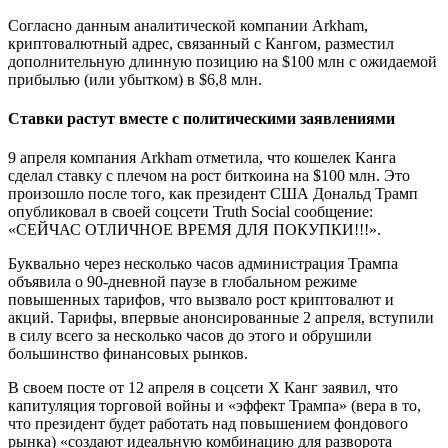
Согласно данным аналитической компании Arkham,
криптовалютный адрес, связанный с Кангом, разместил
дополнительную длинную позицию на $100 млн с ожидаемой
прибылью (или убытком) в $6,8 млн.
Ставки растут вместе с политическими заявлениями
9 апреля компания Arkham отметила, что кошелек Канга
сделал ставку с плечом на рост биткоина на $100 млн. Это
произошло после того, как президент США Дональд Трамп
опубликовал в своей соцсети Truth Social сообщение:
«СЕЙЧАС ОТЛИЧНОЕ ВРЕМЯ ДЛЯ ПОКУПКИ!!!».
Буквально через несколько часов администрация Трампа
объявила о 90-дневной паузе в глобальном режиме
повышенных тарифов, что вызвало рост криптовалют и
акций. Тарифы, впервые анонсированные 2 апреля, вступили
в силу всего за несколько часов до этого и обрушили
большинство финансовых рынков.
В своем посте от 12 апреля в соцсети X Канг заявил, что
капитуляция торговой войны и «эффект Трампа» (вера в то,
что президент будет работать над повышением фондового
рынка) «создают идеальную комбинацию для разворота