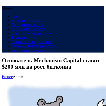
Меню
Главная
В сердце общества
Созидание и рынок
Финансовый компас
В пути: все о транспорте
Техно-революция
Рынок жилья в динамике
Здоровье под микроскопом
Инновации и возможности
Основатель Mechanism Capital ставит
$200 млн на рост биткоина
Разное
Admin