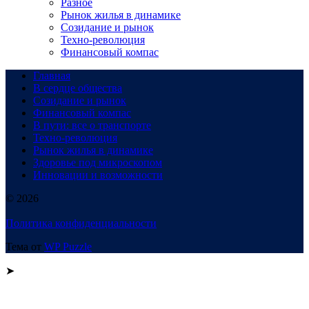
Разное
Рынок жилья в динамике
Созидание и рынок
Техно-революция
Финансовый компас
Главная
В сердце общества
Созидание и рынок
Финансовый компас
В пути: все о транспорте
Техно-революция
Рынок жилья в динамике
Здоровье под микроскопом
Инновации и возможности
© 2026
Политика конфиденциальности
Тема от
WP Puzzle
➤