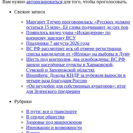
Вам нужно
авторизироваться
для того, чтобы проголосовать.
Свежие записи
Маргарет Тэтчер проговорилась: «Русских должно
остаться 15 млн». Её слова подчищают до сих пор
Появилось видео удара «Искандером» по
военному эшелону ВСУ
Праздники 7 августа 2026 года
ВС РФ рассмотрит иск об отмене регистрации
списка кандидатов от «Яблока» на выборы в Думу
Шесть под контролем, два освобождены: ВС РФ
заняли населённые пункты в Харьковской,
Сумской и Запорожской областях
Bloomberg: Доходы КНДР за рубежом выросли в
четыре раза благодаря России
«Он неудобен для собственных кураторов»: итог
для Зеленского предрешен
Рубрики
В пути: все о транспорте
В сердце общества
Здоровье под микроскопом
Инновации и возможности
Разное