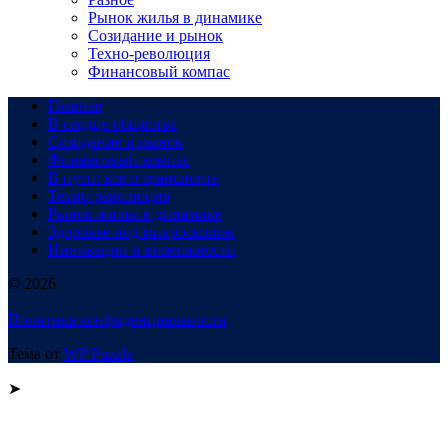
Рынок жилья в динамике
Созидание и рынок
Техно-революция
Финансовый компас
Главная
В сердце общества
Созидание и рынок
Финансовый компас
В пути: все о транспорте
Техно-революция
Рынок жилья в динамике
Здоровье под микроскопом
Инновации и возможности
© 2026
Политика конфиденциальности
Тема от
WP Puzzle
➤