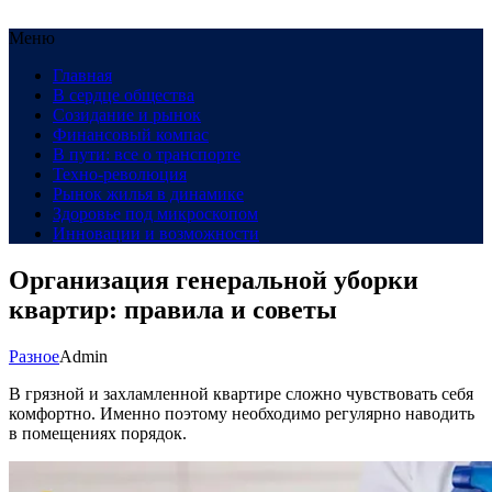
Меню
Главная
В сердце общества
Созидание и рынок
Финансовый компас
В пути: все о транспорте
Техно-революция
Рынок жилья в динамике
Здоровье под микроскопом
Инновации и возможности
Организация генеральной уборки
квартир: правила и советы
Разное
Admin
В грязной и захламленной квартире сложно чувствовать себя
комфортно. Именно поэтому необходимо регулярно наводить
в помещениях порядок.