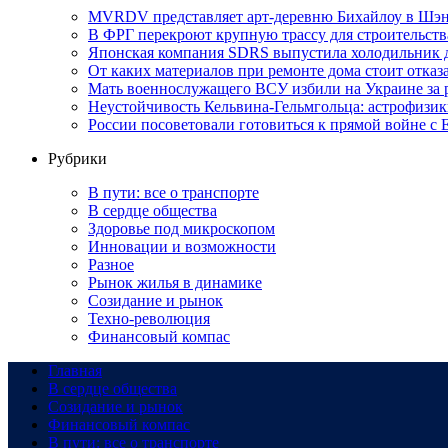
MVRDV представляет арт-деревню Бихайлоу в Шэн
В ФРГ перекроют крупную трассу для строительств
Японская компания SDRS выпустила холодильник 
От каких материалов при ремонте дома стоит отказа
Мать военнослужащего ВСУ избили на Украине за 
Неустойчивость Кельвина-Гельмгольца: астрофизик
России посоветовали готовиться к прямой войне с
Рубрики
В пути: все о транспорте
В сердце общества
Здоровье под микроскопом
Инновации и возможности
Разное
Рынок жилья в динамике
Созидание и рынок
Техно-революция
Финансовый компас
Главная
В сердце общества
Созидание и рынок
Финансовый компас
В пути: все о транспорте