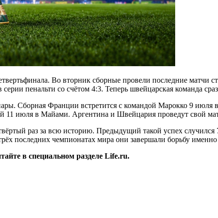
етвертьфинала. Во вторник сборные провели последние матчи с
серии пенальти со счётом 4:3. Теперь швейцарская команда ср
ры. Сборная Франции встретится с командой Марокко 9 июля в 
й 11 июля в Майами. Аргентина и Швейцария проведут свой мат
ёртый раз за всю историю. Предыдущий такой успех случился 72
трёх последних чемпионатах мира они завершали борьбу именно н
йте в специальном разделе Life.ru.