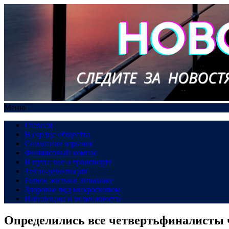
Меню
Главная
В сердце общества
Созидание и рынок
Финансовый компас
В пути: все о транспорте
Техно-революция
Рынок жилья в динамике
Здоровье под микроскопом
Инновации и возможности
Определились все четвертьфиналисты 