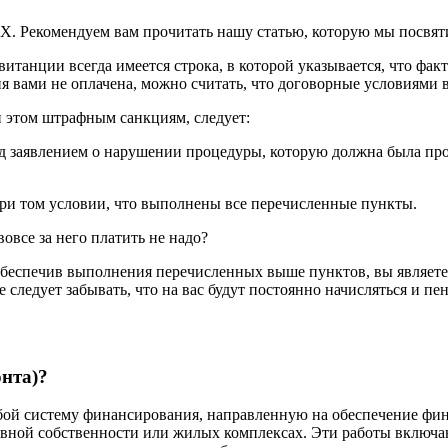
Х. Рекомендуем вам прочитать нашу статью, которую мы посвят
витанции всегда имеется строка, в которой указывается, что фа
я вами не оплачена, можно считать, что договорные условиями 
ри этом штрафным санкциям, следует:
д заявлением о нарушении процедуры, которую должна была про
при том условии, что выполнены все перечисленные пункты.
вовсе за него платить не надо?
обеспечив выполнения перечисленных выше пунктов, вы являете
 следует забывать, что на вас будут постоянно начисляться и пен
онта)?
собой систему финансирования, направленную на обеспечение ф
ивной собственности или жилых комплексах. Эти работы включа