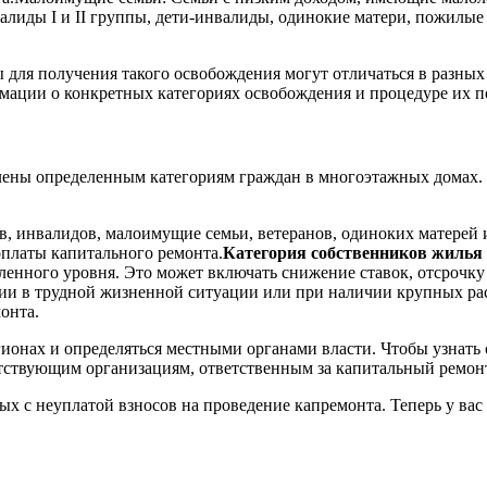
алиды I и II группы, дети-инвалиды, одинокие матери, пожилые
 для получения такого освобождения могут отличаться в разных
ации о конкретных категориях освобождения и процедуре их по
влены определенным категориям граждан в многоэтажных домах.
в, инвалидов, малоимущие семьи, ветеранов, одиноких матерей 
оплаты капитального ремонта.
Категория собственников жилья 
ленного уровня. Это может включать снижение ставок, отсрочк
ии в трудной жизненной ситуации или при наличии крупных рас
онта.
гионах и определяться местными органами власти. Чтобы узнать 
ствующим организациям, ответственным за капитальный ремонт
ных с неуплатой взносов на проведение капремонта. Теперь у ва