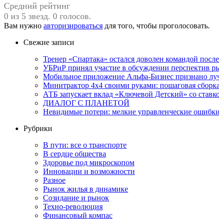
Средний рейтинг
0 из 5 звезд. 0 голосов.
Вам нужно
авторизироваться
для того, чтобы проголосовать.
Свежие записи
Тренер «Спартака» остался доволен командой посл
УБРиР принял участие в обсуждении перспектив ры
Мобильное приложение Альфа-Бизнес признано луч
Минитрактор 4х4 своими руками: пошаговая сборка
АТБ запускает вклад «Ключевой Детский» со ставк
ДИАЛОГ С ПЛАНЕТОЙ
Невидимые потери: мелкие управленческие ошибк
Рубрики
В пути: все о транспорте
В сердце общества
Здоровье под микроскопом
Инновации и возможности
Разное
Рынок жилья в динамике
Созидание и рынок
Техно-революция
Финансовый компас