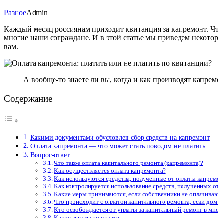
Разное
Admin
Каждый месяц россиянам приходит квитанция за капремонт. Чт
многие наши сограждане. И в этой статье мы приведем некото
вам.
А вообще-то знаете ли вы, когда и как производят капрем
Содержание
Какими документами обусловлен сбор средств на капремонт
Оплата капремонта — что может стать поводом не платить
Вопрос-ответ
Что такое оплата капитального ремонта (капремонта)?
Как осуществляется оплата капремонта?
Как используются средства, полученные от оплаты капрем
Как контролируется использование средств, полученных о
Какие меры принимаются, если собственники не оплачива
Что происходит с оплатой капитального ремонта, если дом
Кто освобождается от уплаты за капитальный ремонт в м
Какие льготы по уплате