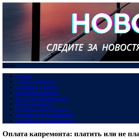
Меню
Главная
В сердце общества
Созидание и рынок
Финансовый компас
В пути: все о транспорте
Техно-революция
Рынок жилья в динамике
Здоровье под микроскопом
Инновации и возможности
Оплата капремонта: платить или не пл