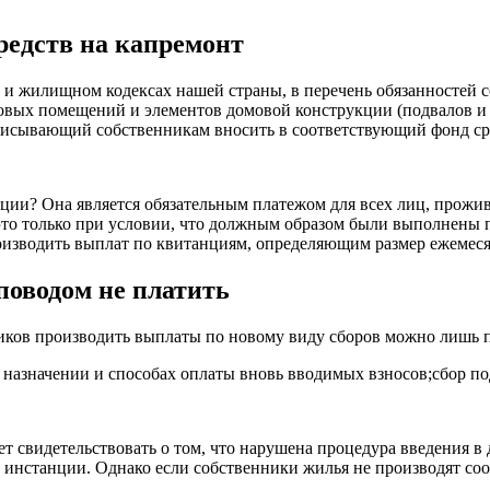
редств на капремонт
и жилищном кодексах нашей страны, в перечень обязанностей с
вых помещений и элементов домовой конструкции (подвалов и кр
едписывающий собственникам вносить в соответствующий фонд ср
анции? Она является обязательным платежом для всех лиц, прож
 это только при условии, что должным образом были выполнены
оизводить выплат по квитанциям, определяющим размер ежемеся
поводом не платить
иков производить выплаты по новому виду сборов можно лишь по
назначении и способах оплаты вновь вводимых взносов;сбор п
т свидетельствовать о том, что нарушена процедура введения в 
ые инстанции. Однако если собственники жилья не производят с