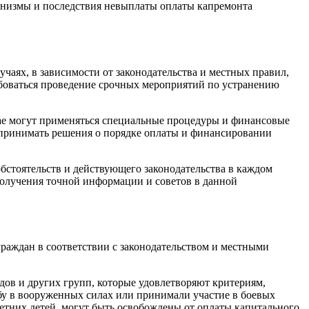
анизмы и последствия невыплаты оплаты капремонта
чаях, в зависимости от законодательства и местных правил,
ебоваться проведение срочных мероприятий по устранению
чае могут применяться специальные процедуры и финансовые
 принимать решения о порядке оплаты и финансировании
бстоятельств и действующего законодательства в каждом
получения точной информации и советов в данной
раждан в соответствии с законодательством и местными
ов и других групп, которые удовлетворяют критериям,
у в вооруженных силах или принимали участие в боевых
тних детей, могут быть освобождены от оплаты капитального