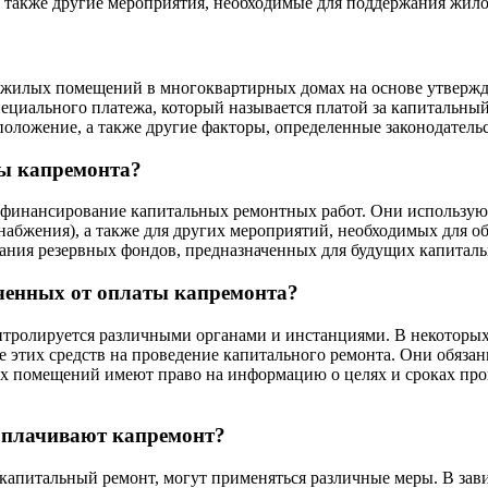
также другие мероприятия, необходимые для поддержания жило
и жилых помещений в многоквартирных домах на основе утверж
ециального платежа, который называется платой за капитальный
положение, а также другие факторы, определенные законодатель
ты капремонта?
а финансирование капитальных ремонтных работ. Они использую
оснабжения), а также для других мероприятий, необходимых для
вания резервных фондов, предназначенных для будущих капитал
ученных от оплаты капремонта?
нтролируется различными органами и инстанциями. В некоторых
 этих средств на проведение капитального ремонта. Они обязан
х помещений имеют право на информацию о целях и сроках пров
 оплачивают капремонт?
апитальный ремонт, могут применяться различные меры. В зави