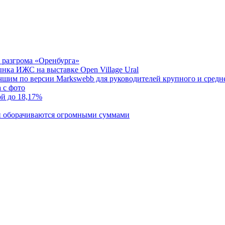
е разгрома «Оренбурга»
нка ИЖС на выставке Open Village Ural
шим по версии Markswebb для руководителей крупного и средне
 с фото
ой до 18,17%
и оборачиваются огромными суммами