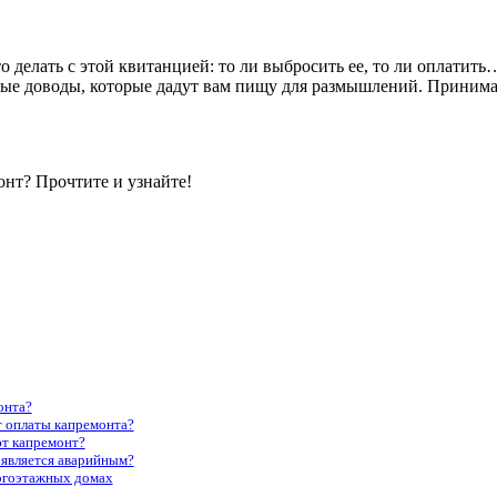
о делать с этой квитанцией: то ли выбросить ее, то ли оплати
рые доводы, которые дадут вам пищу для размышлений. Принимат
онт? Прочтите и узнайте!
онта?
т оплаты капремонта?
ют капремонт?
 является аварийным?
ногоэтажных домах