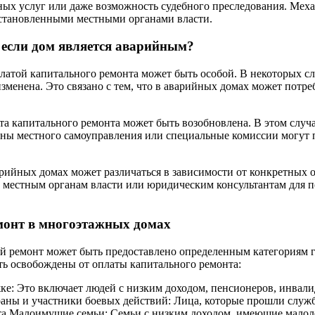
ных услуг или даже возможность судебного преследования. Мех
установленными местными органами власти.
 если дом является аварийным?
атой капитального ремонта может быть особой. В некоторых слу
зменена. Это связано с тем, что в аварийных домах может потр
ата капитального ремонта может быть возобновлена. В этом слу
аны местного самоуправления или специальные комиссии могут
рийных домах может различаться в зависимости от конкретных о
к местным органам власти или юридическим консультантам для 
монт в многоэтажных домах
й ремонт может быть предоставлено определенным категориям г
ть освобождены от оплаты капитального ремонта:
: Это включает людей с низким доходом, пенсионеров, инвалид
аны и участники боевых действий: Лица, которые прошли служб
та.Малоимущие семьи: Семьи с низким доходом, имеющие малоле