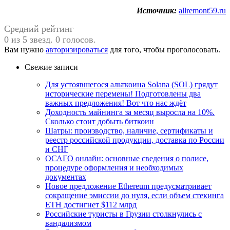
Источник:
allremont59.ru
Средний рейтинг
0 из 5 звезд. 0 голосов.
Вам нужно
авторизироваться
для того, чтобы проголосовать.
Свежие записи
Для устоявшегося альткоина Solana (SOL) грядут
исторические перемены! Подготовлены два
важных предложения! Вот что нас ждёт
Доходность майнинга за месяц выросла на 10%.
Сколько стоит добыть биткоин
Шатры: производство, наличие, сертификаты и
реестр российской продукции, доставка по России
и СНГ
ОСАГО онлайн: основные сведения о полисе,
процедуре оформления и необходимых
документах
Новое предложение Ethereum предусматривает
сокращение эмиссии до нуля, если объем стекинга
ETH достигнет $112 млрд
Российские туристы в Грузии столкнулись с
вандализмом