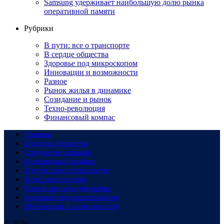
Samsung удерживает наибольшую долю рынка
оперативной памяти
Рубрики
В пути: все о транспорте
В сердце общества
Здоровье под микроскопом
Инновации и возможности
Разное
Рынок жилья в динамике
Созидание и рынок
Техно-революция
Финансовый компас
Главная
В сердце общества
Созидание и рынок
Финансовый компас
В пути: все о транспорте
Техно-революция
Рынок жилья в динамике
Здоровье под микроскопом
Инновации и возможности
© 2026