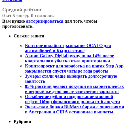
Средний рейтинг
0 из 5 звезд. 0 голосов.
Вам нужно
авторизироваться
для того, чтобы
проголосовать.
Свежие записи
Быстрое онлайн-страхование ОСАГО для
автомобилей в Кыргызстане
Акции Galaxy Digital рухнули на 14% после
квартального убытка из-за крипторынка
Криптопроект для заработка на шагах Step App
закрывается спустя четыре года работы
Зумеры стали чаще выбирать долгосрочную
занятость
85% россиян делают покупки на маркетплейсах
в первый же день после зачисления зарплаты
Ослабление рубля и подорожание мировой
нефти. Обзор финансового рынка от 6 августа
Экзит-скам биржи BitMart: биржа с лицензиями
в Австралии и США остановила выплаты
Рубрики