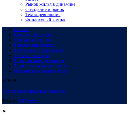
Рынок жилья в динамике
Созидание и рынок
Техно-революция
Финансовый компас
Главная
В сердце общества
Созидание и рынок
Финансовый компас
В пути: все о транспорте
Техно-революция
Рынок жилья в динамике
Здоровье под микроскопом
Инновации и возможности
© 2026
Политика конфиденциальности
Тема от
WP Puzzle
➤