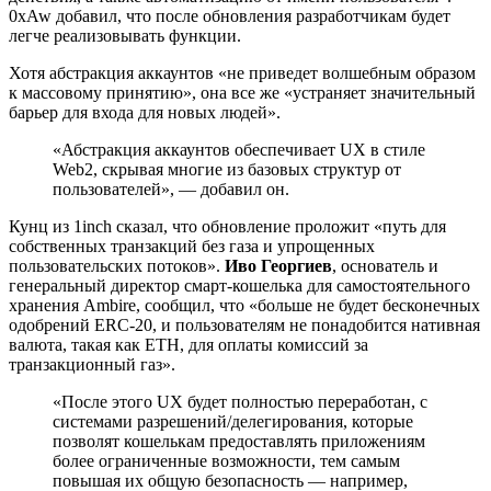
0xAw добавил, что после обновления разработчикам будет
легче реализовывать функции.
Хотя абстракция аккаунтов «не приведет волшебным образом
к массовому принятию», она все же «устраняет значительный
барьер для входа для новых людей».
«Абстракция аккаунтов обеспечивает UX в стиле
Web2, скрывая многие из базовых структур от
пользователей», — добавил он.
Кунц из 1inch сказал, что обновление проложит «путь для
собственных транзакций без газа и упрощенных
пользовательских потоков».
Иво Георгиев
, основатель и
генеральный директор смарт-кошелька для самостоятельного
хранения Ambire, сообщил, что «больше не будет бесконечных
одобрений ERC-20, и пользователям не понадобится нативная
валюта, такая как ETH, для оплаты комиссий за
транзакционный газ».
«После этого UX будет полностью переработан, с
системами разрешений/делегирования, которые
позволят кошелькам предоставлять приложениям
более ограниченные возможности, тем самым
повышая их общую безопасность — например,