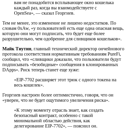
вам не понадобится всплывающее окно кошелька
каждый раз, когда вы взаимодействуете с
OpenSea», — сказал Георгиев.
Тем не менее, это изменение не лишено недостатков. По
словам 0xAw, «у пользователей есть еще одна опасная вещь,
которую они могут подписать, что будет еще более
разрушительно, чем одобрение для сливщиков кошельков».
Майк Тиутин
, главный технический директор ончейнового
протокола соответствия нормативным требованиям PureFi,
сообщил, что «сливщики доказали, что пользователи будут
подписывать «безобидные» сообщения в клонированных
DApps». Риск теперь станет еще хуже:
«EIP-7702 расширяет этот трюк с одного токена на
весь кошелек».
Георгиев настроен более оптимистично, говоря, что он
«уверен, что не будет ощутимого увеличения риска».
«К этому моменту отрасль знает, как создать
безопасный контракт, особенно с такой
минимальной областью действия, как
делегирование EIP-7702», — пояснил он.