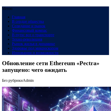
Меню
Главная
В сердце общества
Созидание и рынок
Финансовый компас
В пути: все о транспорте
Техно-революция
Рынок жилья в динамике
Здоровье под микроскопом
Инновации и возможности
Обновление сети Ethereum «Pectra»
запущено: чего ожидать
Без рубрики
Admin