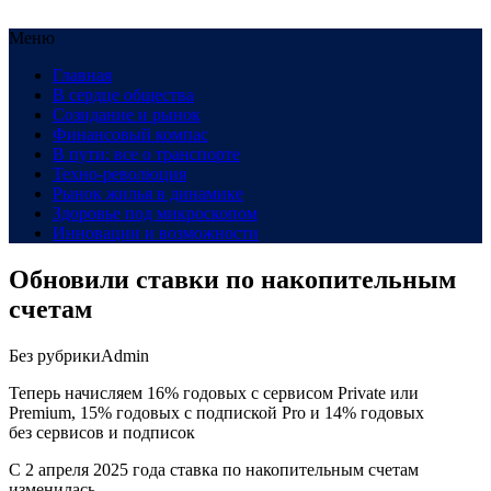
Меню
Главная
В сердце общества
Созидание и рынок
Финансовый компас
В пути: все о транспорте
Техно-революция
Рынок жилья в динамике
Здоровье под микроскопом
Инновации и возможности
Обновили ставки по накопительным
счетам
Без рубрики
Admin
Теперь начисляем 16% годовых с сервисом Private или
Premium, 15% годовых с подпиской Pro и 14% годовых
без сервисов и подписок
С 2 апреля 2025 года ставка по накопительным счетам
изменилась.