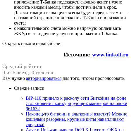
приложение Т‑Банка подскажет, сколько денег нужно
вносить каждый месяц, чтобы достичь цели в срок.
Для мотивации ваша цель всегда будет перед глазами —
на главной странице приложения Т⁠-⁠Банка и в названии
счета;
с накопительного счета можно напрямую оплачивать
ЖКУ, связь и другие услуги в приложении Т‑Банка.
Открыть накопительный счет
Источник:
www.tinkoff.ru
Средний рейтинг
0 из 5 звезд. 0 голосов.
Вам нужно
авторизироваться
для того, чтобы проголосовать.
Свежие записи
BIP-110 привело к расколу сети Биткойна на фоне
столкновения конкурирующих майнеров на блоке
961632
Наконец-то биткоин и альткоины взлетят? Мелкие
кошельки разорены, крупные киты накапливают
средства!
Aave и Uniswap вывели DeFi X Layer от OKX на