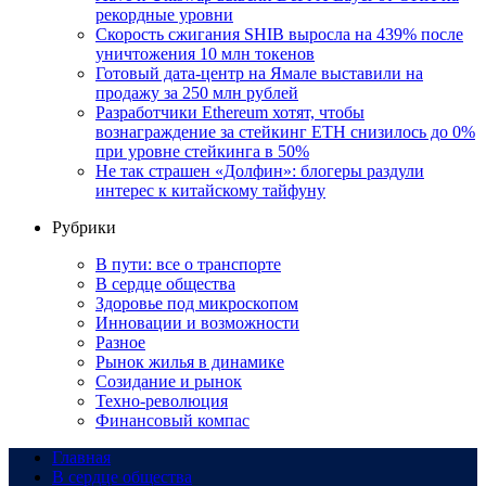
рекордные уровни
Скорость сжигания SHIB выросла на 439% после
уничтожения 10 млн токенов
Готовый дата-центр на Ямале выставили на
продажу за 250 млн рублей
Разработчики Ethereum хотят, чтобы
вознаграждение за стейкинг ETH снизилось до 0%
при уровне стейкинга в 50%
Не так страшен «Долфин»: блогеры раздули
интерес к китайскому тайфуну
Рубрики
В пути: все о транспорте
В сердце общества
Здоровье под микроскопом
Инновации и возможности
Разное
Рынок жилья в динамике
Созидание и рынок
Техно-революция
Финансовый компас
Главная
В сердце общества