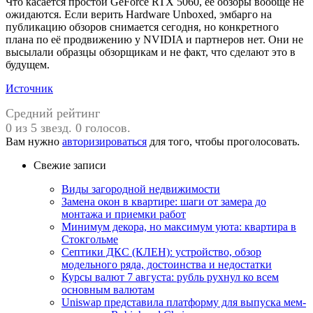
Что касается простой GeForce RTX 5060, её обзоры вообще не
ожидаются. Если верить Hardware Unboxed, эмбарго на
публикацию обзоров снимается сегодня, но конкретного
плана по её продвижению у NVIDIA и партнеров нет. Они не
высылали образцы обзорщикам и не факт, что сделают это в
будущем.
Источник
Средний рейтинг
0 из 5 звезд. 0 голосов.
Вам нужно
авторизироваться
для того, чтобы проголосовать.
Свежие записи
Виды загородной недвижимости
Замена окон в квартире: шаги от замера до
монтажа и приемки работ
Минимум декора, но максимум уюта: квартира в
Стокгольме
Септики ДКС (КЛЕН): устройство, обзор
модельного ряда, достоинства и недостатки
Курсы валют 7 августа: рубль рухнул ко всем
основным валютам
Uniswap представила платформу для выпуска мем-