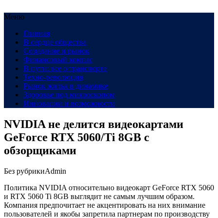
Меню
Главная
В сердце общества
Созидание и рынок
Финансовый компас
В пути: все о транспорте
Техно-революция
Рынок жилья в динамике
Здоровье под микроскопом
Инновации и возможности
NVIDIA не делится видеокартами
GeForce RTX 5060/Ti 8GB с
обзорщиками
Без рубрики
Admin
Политика NVIDIA относительно видеокарт GeForce RTX 5060
и RTX 5060 Ti 8GB выглядит не самым лучшим образом.
Компания предпочитает не акцентировать на них внимание
пользователей и якобы запретила партнерам по производству