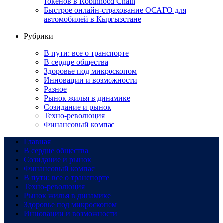
токенов в Robinhood Chain
Быстрое онлайн-страхование ОСАГО для
автомобилей в Кыргызстане
Рубрики
В пути: все о транспорте
В сердце общества
Здоровье под микроскопом
Инновации и возможности
Разное
Рынок жилья в динамике
Созидание и рынок
Техно-революция
Финансовый компас
Главная
В сердце общества
Созидание и рынок
Финансовый компас
В пути: все о транспорте
Техно-революция
Рынок жилья в динамике
Здоровье под микроскопом
Инновации и возможности