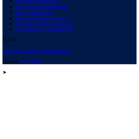
Финансовый компас
В пути: все о транспорте
Техно-революция
Рынок жилья в динамике
Здоровье под микроскопом
Инновации и возможности
© 2026
Политика конфиденциальности
Тема от
WP Puzzle
➤