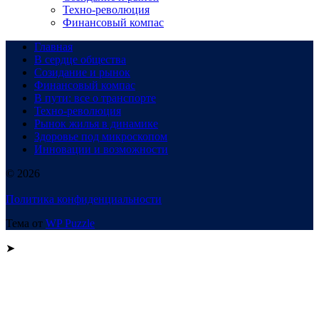
Техно-революция
Финансовый компас
Главная
В сердце общества
Созидание и рынок
Финансовый компас
В пути: все о транспорте
Техно-революция
Рынок жилья в динамике
Здоровье под микроскопом
Инновации и возможности
© 2026
Политика конфиденциальности
Тема от
WP Puzzle
➤