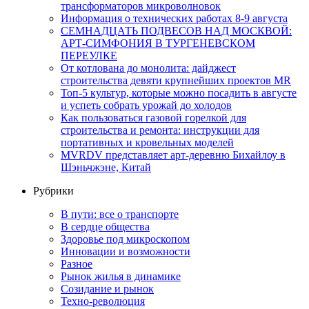
трансформаторов микроволновок
Информация о технических работах 8-9 августа
СЕМНАДЦАТЬ ПОДВЕСОВ НАД МОСКВОЙ:
АРТ-СИМФОНИЯ В ТУРГЕНЕВСКОМ
ПЕРЕУЛКЕ
От котлована до монолита: дайджест
строительства девяти крупнейших проектов MR
Топ-5 культур, которые можно посадить в августе
и успеть собрать урожай до холодов
Как пользоваться газовой горелкой для
строительства и ремонта: инструкции для
портативных и кровельных моделей
MVRDV представляет арт-деревню Бихайлоу в
Шэньчжэне, Китай
Рубрики
В пути: все о транспорте
В сердце общества
Здоровье под микроскопом
Инновации и возможности
Разное
Рынок жилья в динамике
Созидание и рынок
Техно-революция