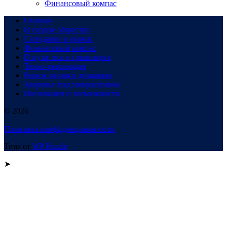
Финансовый компас
Главная
В сердце общества
Созидание и рынок
Финансовый компас
В пути: все о транспорте
Техно-революция
Рынок жилья в динамике
Здоровье под микроскопом
Инновации и возможности
© 2026
Политика конфиденциальности
Тема от
WP Puzzle
➤