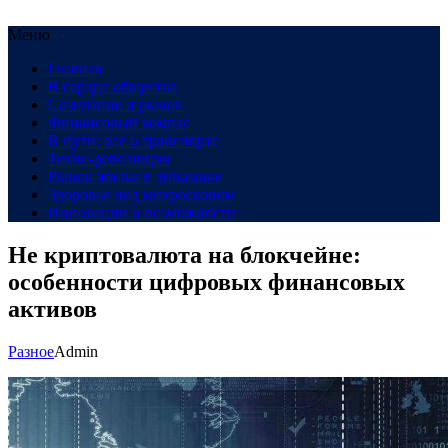
Меню
Главная
В сердце общества
Созидание и рынок
Финансовый компас
В пути: все о транспорте
Техно-революция
Рынок жилья в динамике
Здоровье под микроскопом
Инновации и возможности
Не криптовалюта на блокчейне:
особенности цифровых финансовых
активов
Разное
Admin