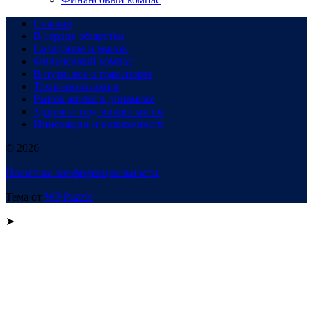
Главная
В сердце общества
Созидание и рынок
Финансовый компас
В пути: все о транспорте
Техно-революция
Рынок жилья в динамике
Здоровье под микроскопом
Инновации и возможности
© 2026
Политика конфиденциальности
Тема от
WP Puzzle
➤