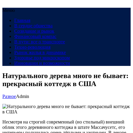
Меню
Главная
В сердце общества
Созидание и рынок
Финансовый компас
В пути: все о транспорте
Техно-революция
Рынок жилья в динамике
Здоровье под микроскопом
Инновации и возможности
Натурального дерева много не бывает:
прекрасный коттедж в США
Разное
Admin
Несмотря на строгий современный (но стильный) внешний
облик этого деревянного коттеджа в штате Массачусетс, его
интерьеры получились очень тёплыми и уютными. В декоре