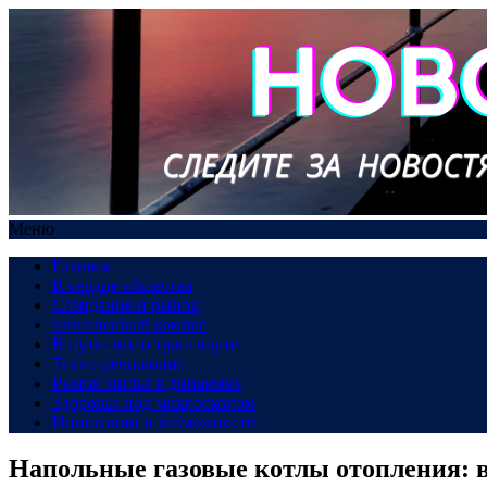
Меню
Главная
В сердце общества
Созидание и рынок
Финансовый компас
В пути: все о транспорте
Техно-революция
Рынок жилья в динамике
Здоровье под микроскопом
Инновации и возможности
Напольные газовые котлы отопления: в