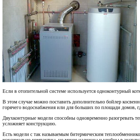
Если в отопительной системе используется одноконтурный коте
В этом случае можно поставить дополнительно бойлер косвен
горячего водоснабжения или для больших по площади домов, гд
Двухконтурные модели способны одновременно разогревать теп
усложняет конструкцию.
Есть модели с так называемым битермическим теплообменником
максимально компактны, но менее надежны и удобны в эксплу