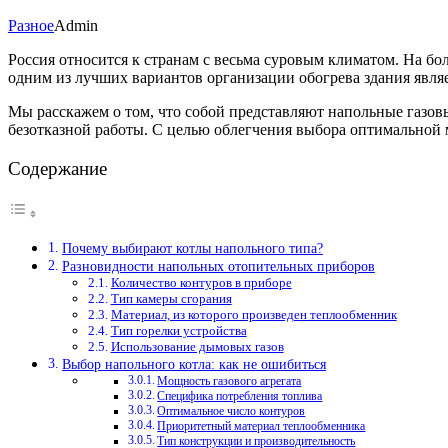
Разное
Admin
Россия относится к странам с весьма суровым климатом. На бо
одним из лучших вариантов организации обогрева здания являе
Мы расскажем о том, что собой представляют напольные газовы
безотказной работы. С целью облегчения выбора оптимальной
Содержание
Почему выбирают котлы напольного типа?
Разновидности напольных отопительных приборов
Количество контуров в приборе
Тип камеры сгорания
Материал, из которого произведен теплообменник
Тип горелки устройства
Использование дымовых газов
Выбор напольного котла: как не ошибиться
Мощность газового агрегата
Специфика потребления топлива
Оптимальное число контуров
Приоритетный материал теплообменника
Тип конструкции и производительность