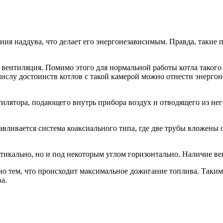
ания наддува, что делает его энергонезависимым. Правда, таки
я вентиляция. Помимо этого для нормальной работы котла таког
числу достоинств котлов с такой камерой можно отнести энерго
илятора, подающего внутрь прибора воздух и отводящего из него
авливается система коаксиального типа, где две трубы вложены 
тикально, но и под некоторым углом горизонтально. Наличие вен
о тем, что происходит максимальное дожигание топлива. Таким 
а.