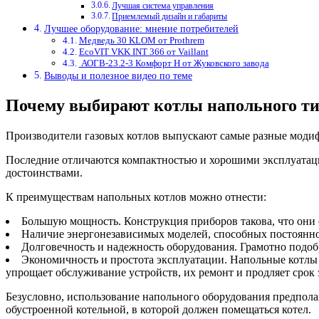
Лучшая система управления
Приемлемый дизайн и габариты
Лучшее оборудование: мнение потребителей
Медведь 30 KLOM от Prothrem
ЕcoVIT VKK INT 366 от Vaillant
АОГВ-23.2-3 Комфорт Н от Жуковского завода
Выводы и полезное видео по теме
Почему выбирают котлы напольного т
Производители газовых котлов выпускают самые разные модиф
Последние отличаются компактностью и хорошими эксплуатаци
достоинствами.
К преимуществам напольных котлов можно отнести:
Большую мощность. Конструкция приборов такова, что они
Наличие энергонезависимых моделей, способных постоянно 
Долговечность и надежность оборудования. Грамотно подоб
Экономичность и простота эксплуатации. Напольные котлы 
упрощает обслуживание устройств, их ремонт и продляет срок
Безусловно, использование напольного оборудования предпола
обустроенной котельной, в которой должен помещаться котел.