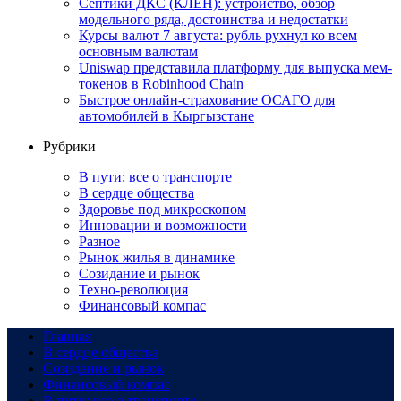
Септики ДКС (КЛЕН): устройство, обзор
модельного ряда, достоинства и недостатки
Курсы валют 7 августа: рубль рухнул ко всем
основным валютам
Uniswap представила платформу для выпуска мем-
токенов в Robinhood Chain
Быстрое онлайн-страхование ОСАГО для
автомобилей в Кыргызстане
Рубрики
В пути: все о транспорте
В сердце общества
Здоровье под микроскопом
Инновации и возможности
Разное
Рынок жилья в динамике
Созидание и рынок
Техно-революция
Финансовый компас
Главная
В сердце общества
Созидание и рынок
Финансовый компас
В пути: все о транспорте