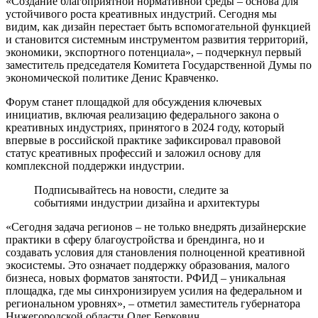
«Создание благоприятной нормативной среды – основа для
устойчивого роста креативных индустрий. Сегодня мы
видим, как дизайн перестает быть вспомогательной функцией
и становится системным инструментом развития территорий,
экономики, экспортного потенциала», – подчеркнул первый
заместитель председателя Комитета Государственной Думы по
экономической политике Денис Кравченко.
Форум станет площадкой для обсуждения ключевых
инициатив, включая реализацию федерального закона о
креативных индустриях, принятого в 2024 году, который
впервые в российской практике зафиксировал правовой
статус креативных профессий и заложил основу для
комплексной поддержки индустрии.
Подписывайтесь на новости, следите за
событиями индустрии дизайна и архитектуры
«Сегодня задача регионов – не только внедрять дизайнерские
практики в сферу благоустройства и брендинга, но и
создавать условия для становления полноценной креативной
экосистемы. Это означает поддержку образования, малого
бизнеса, новых форматов занятости. РФИД – уникальная
площадка, где мы синхронизируем усилия на федеральном и
региональном уровнях», – отметил заместитель губернатора
Нижегородской области Олег Беркович.