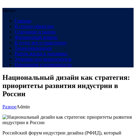
Меню
Главная
В сердце общества
Созидание и рынок
Финансовый компас
В пути: все о транспорте
Техно-революция
Рынок жилья в динамике
Здоровье под микроскопом
Инновации и возможности
Национальный дизайн как стратегия:
приоритеты развития индустрии в
России
Разное
Admin
Российский форум индустрии дизайна (РФИД), который