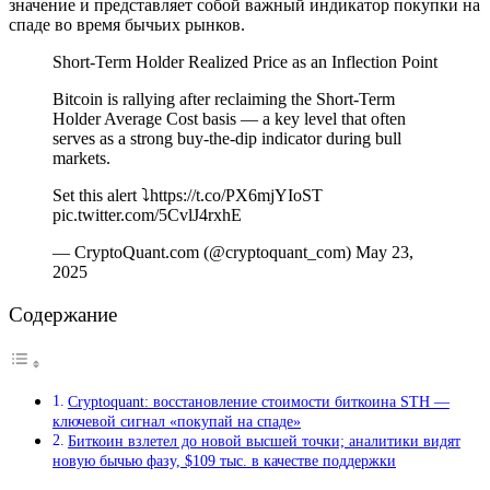
значение и представляет собой важный индикатор покупки на
спаде во время бычьих рынков.
Short-Term Holder Realized Price as an Inflection Point
Bitcoin is rallying after reclaiming the Short-Term
Holder Average Cost basis — a key level that often
serves as a strong buy-the-dip indicator during bull
markets.
Set this alert ⤵️https://t.co/PX6mjYIoST
pic.twitter.com/5CvlJ4rxhE
— CryptoQuant.com (@cryptoquant_com) May 23,
2025
Содержание
Cryptoquant: восстановление стоимости биткоина STH —
ключевой сигнал «покупай на спаде»
Биткоин взлетел до новой высшей точки; аналитики видят
новую бычью фазу, $109 тыс. в качестве поддержки