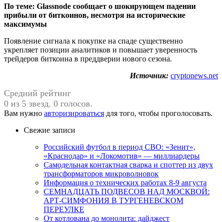
По теме:
Glassnode сообщает о шокирующем падении
прибыли от биткоинов, несмотря на исторические
максимумы
Появление сигнала к покупке на спаде существенно
укрепляет позиции аналитиков и повышает уверенность
трейдеров биткоина в преддверии нового сезона.
Источник:
cryptonews.net
Средний рейтинг
0 из 5 звезд. 0 голосов.
Вам нужно
авторизироваться
для того, чтобы проголосовать.
Свежие записи
Российский футбол в период СВО: «Зенит»,
«Краснодар» и «Локомотив» — миллиардеры
Самодельная контактная сварка и споттер из двух
трансформаторов микроволновок
Информация о технических работах 8-9 августа
СЕМНАДЦАТЬ ПОДВЕСОВ НАД МОСКВОЙ:
АРТ-СИМФОНИЯ В ТУРГЕНЕВСКОМ
ПЕРЕУЛКЕ
От котлована до монолита: дайджест