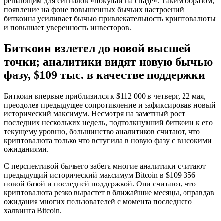
решающим для сигналов «покупай на спаде». Таким образом,
появление на фоне повышенных бычьих настроений
биткоина усиливает бычью привлекательность криптовалюты
и повышает уверенность инвесторов.
Биткоин взлетел до новой высшей
точки; аналитики видят новую бычью
фазу, $109 тыс. в качестве поддержки
Биткоин впервые приблизился к $112 000 в четверг, 22 мая,
преодолев предыдущее сопротивление и зафиксировав новый
исторический максимум. Несмотря на заметный рост
последних нескольких недель, подтолкнувший биткоин к его
текущему уровню, большинство аналитиков считают, что
криптовалюта только что вступила в новую фазу с высокими
ожиданиями.
С перспективой бычьего забега многие аналитики считают
предыдущий исторический максимум Bitcoin в $109 356
новой базой и последней поддержкой. Они считают, что
криптовалюта резко вырастет в ближайшие месяцы, оправдав
ожидания многих пользователей с момента последнего
халвинга Bitcoin.