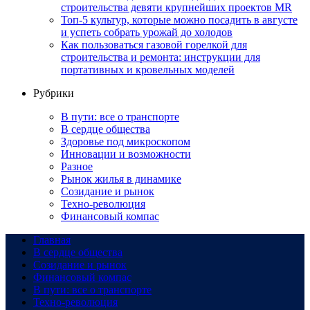
строительства девяти крупнейших проектов MR
Топ-5 культур, которые можно посадить в августе
и успеть собрать урожай до холодов
Как пользоваться газовой горелкой для
строительства и ремонта: инструкции для
портативных и кровельных моделей
Рубрики
В пути: все о транспорте
В сердце общества
Здоровье под микроскопом
Инновации и возможности
Разное
Рынок жилья в динамике
Созидание и рынок
Техно-революция
Финансовый компас
Главная
В сердце общества
Созидание и рынок
Финансовый компас
В пути: все о транспорте
Техно-революция