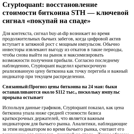
Cryptoquant: восстановление
стоимости биткоина STH — ключевой
сигнал «покупай на спаде»
Для контекста, сигнал buy-at-dip возникает во время
продолжительных бычьих забегов, когда цифровой актив
вступает в затяжной рост с мощным импульсом. Обычно
инвесторы извлекают выгоду из откатов в такие периоды,
чтобы снова выйти на рынок и максимизировать
возможности получения прибыли. Согласно последнему
наблюдению, Cryptoquant выделил краткосрочную
реализованную цену биткоина как точку перегиба и важный
индикатор при текущем распределении.
Связанный:
Прогноз цены биткоина на 24 мая: быки
останавливаются около $112 тыс., поскольку импульс
прорыва остывает
Используя данные графиков, Cryptoquant показал, как цена
биткоина упала ниже средней стоимости базиса
краткосрочных держателей, что является важным
индикатором для бычьего рынка. Аналитики, наблюдающие
за этим индикатором во время бычьего рынка, считают его