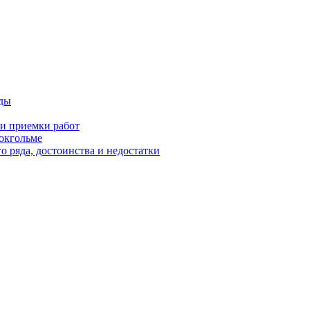
оды
 и приемки работ
окгольме
 ряда, достоинства и недостатки