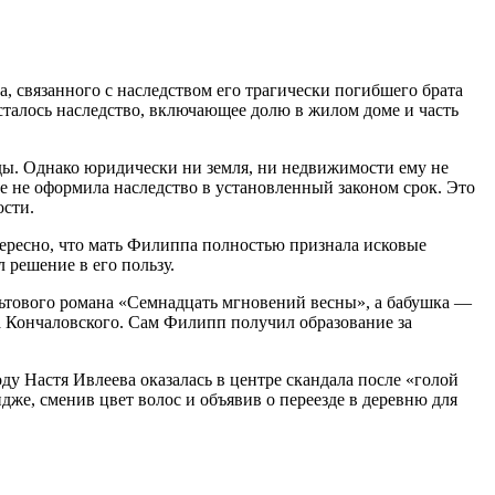
 связанного с наследством его трагически погибшего брата
 осталось наследство, включающее долю в жилом доме и часть
оды. Однако юридически ни земля, ни недвижимости ему не
е не оформила наследство в установленный законом срок. Это
ости.
ересно, что мать Филиппа полностью признала исковые
 решение в его пользу.
льтового романа «Семнадцать мгновений весны», а бабушка —
а Кончаловского. Сам Филипп получил образование за
у Настя Ивлеева оказалась в центре скандала после «‎голой
же, сменив цвет волос и объявив о переезде в деревню для