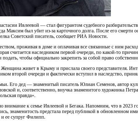
стасии Ивлеевой — стал фигурантом судебного разбирательства,
когда Максим был убит из-за карточного долга. После его смерти
селка Советский писатель, сообщает РИА Новости.
еством, проживая в доме и оплачивая все связанные с ним расх
рая считается наследником первой очереди, по какой-то причин
 подать, чтобы официально закрепить за собой право собственн
 Женщина живет в Крыму и прислала своего представителя. Инт
иком второй очереди и фактически вступил в наследство, принял
емьи. Его дед — знаменитый писатель Юлиан Семенов, автор ку
ловской и, соответственно, внучка знаменитого художника Петр
ольская правда».
 внимание к семье Ивлеевой и Бегака. Напомним, что в 2023 год
ись, знаменитость предстала перед публикой в обновленном имид
т и ее супруг Филипп.