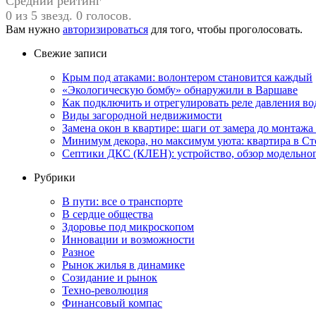
Средний рейтинг
0 из 5 звезд. 0 голосов.
Вам нужно
авторизироваться
для того, чтобы проголосовать.
Свежие записи
Крым под атаками: волонтером становится каждый
«Экологическую бомбу» обнаружили в Варшаве
Как подключить и отрегулировать реле давления в
Виды загородной недвижимости
Замена окон в квартире: шаги от замера до монтажа
Минимум декора, но максимум уюта: квартира в Ст
Септики ДКС (КЛЕН): устройство, обзор модельного
Рубрики
В пути: все о транспорте
В сердце общества
Здоровье под микроскопом
Инновации и возможности
Разное
Рынок жилья в динамике
Созидание и рынок
Техно-революция
Финансовый компас