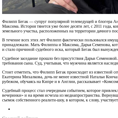
Филипп Бегак — супруг популярной телеведущей и блогера Ана
Максима. История тянется уже более десяти лет, с 2011 года, 
земельного участка, расположенных на территории дачного по
В течение всех этих лет Филипп фактически пользовался имущ
принадлежали. Мать Филиппа и Максима, Дарья Семенова, кото
и стало причиной судебного иска, который Бегак был вынужден
Судебное заседание прошло без присутствия Дарьи Семеновой.
требования сына. Суд, учитывая, что мужчина является наследн
Стоит отметить, что Филипп Бегак происходит из известной с
Екатерина Михалкова, дочь не менее известной Натальи Конча
рубежом, обучаясь на Кипре и в Англии, рассказывает «Комсом
Судебный процесс стал очередным событием, которое привлекло
вечеринки» и на время исчезла из медиапространства. Вернувш
съемок собственного реалити-шоу, в котором, к слову, участвуе