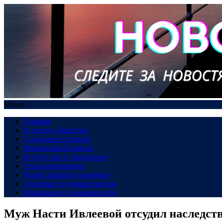
Меню
Главная
В сердце общества
Созидание и рынок
Финансовый компас
В пути: все о транспорте
Техно-революция
Рынок жилья в динамике
Здоровье под микроскопом
Инновации и возможности
Муж Насти Ивлеевой отсудил наследств