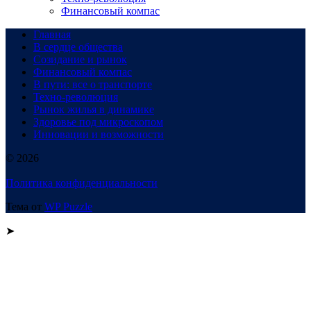
Финансовый компас
Главная
В сердце общества
Созидание и рынок
Финансовый компас
В пути: все о транспорте
Техно-революция
Рынок жилья в динамике
Здоровье под микроскопом
Инновации и возможности
© 2026
Политика конфиденциальности
Тема от
WP Puzzle
➤