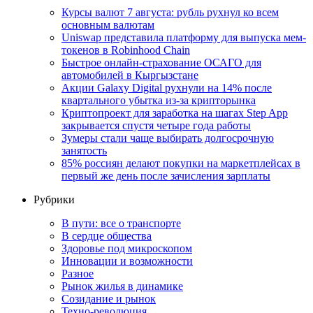
Курсы валют 7 августа: рубль рухнул ко всем
основным валютам
Uniswap представила платформу для выпуска мем-
токенов в Robinhood Chain
Быстрое онлайн-страхование ОСАГО для
автомобилей в Кыргызстане
Акции Galaxy Digital рухнули на 14% после
квартального убытка из-за крипторынка
Криптопроект для заработка на шагах Step App
закрывается спустя четыре года работы
Зумеры стали чаще выбирать долгосрочную
занятость
85% россиян делают покупки на маркетплейсах в
первый же день после зачисления зарплаты
Рубрики
В пути: все о транспорте
В сердце общества
Здоровье под микроскопом
Инновации и возможности
Разное
Рынок жилья в динамике
Созидание и рынок
Техно-революция