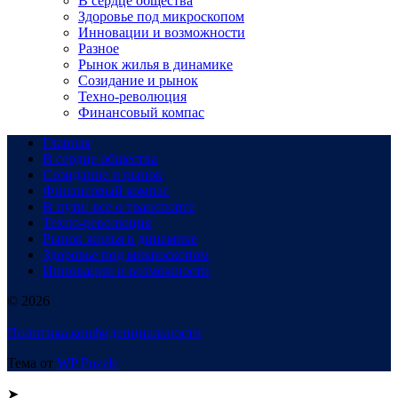
В сердце общества
Здоровье под микроскопом
Инновации и возможности
Разное
Рынок жилья в динамике
Созидание и рынок
Техно-революция
Финансовый компас
Главная
В сердце общества
Созидание и рынок
Финансовый компас
В пути: все о транспорте
Техно-революция
Рынок жилья в динамике
Здоровье под микроскопом
Инновации и возможности
© 2026
Политика конфиденциальности
Тема от
WP Puzzle
➤