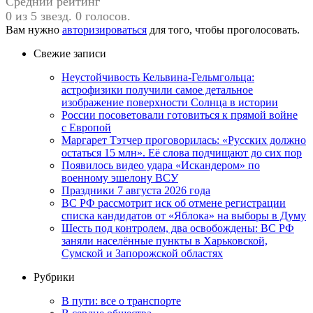
Средний рейтинг
0 из 5 звезд. 0 голосов.
Вам нужно
авторизироваться
для того, чтобы проголосовать.
Свежие записи
Неустойчивость Кельвина-Гельмгольца:
астрофизики получили самое детальное
изображение поверхности Солнца в истории
России посоветовали готовиться к прямой войне
с Европой
Маргарет Тэтчер проговорилась: «Русских должно
остаться 15 млн». Её слова подчищают до сих пор
Появилось видео удара «Искандером» по
военному эшелону ВСУ
Праздники 7 августа 2026 года
ВС РФ рассмотрит иск об отмене регистрации
списка кандидатов от «Яблока» на выборы в Думу
Шесть под контролем, два освобождены: ВС РФ
заняли населённые пункты в Харьковской,
Сумской и Запорожской областях
Рубрики
В пути: все о транспорте