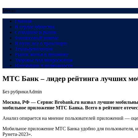
Меню
Главная
В сердце общества
Созидание и рынок
Финансовый компас
В пути: все о транспорте
Техно-революция
Рынок жилья в динамике
Здоровье под микроскопом
Инновации и возможности
МТС Банк – лидер рейтинга лучших моб
Без рубрики
Admin
Москва, РФ — Сервис Brobank.ru назвал лучшие мобильные 
мобильное приложение МТС Банка. Всего в рейтинге отечес
Анализ опирается на мнение пользователей приложений — оцен
Мобильное приложение МТС Банка удобно для пользователя, и
Рунета-2023».