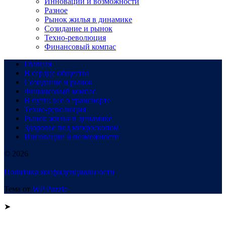
Инновации и возможности
Разное
Рынок жилья в динамике
Созидание и рынок
Техно-революция
Финансовый компас
Главная
В сердце общества
Созидание и рынок
Финансовый компас
В пути: все о транспорте
Техно-революция
Рынок жилья в динамике
Здоровье под микроскопом
Инновации и возможности
© 2026
Политика конфиденциальности
Тема от
WP Puzzle
➤