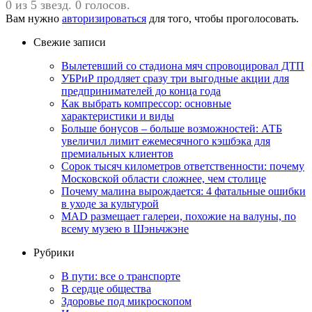
0 из 5 звезд. 0 голосов.
Вам нужно
авторизироваться
для того, чтобы проголосовать.
Свежие записи
Вылетевший со стадиона мяч спровоцировал ДТП
УБРиР продляет сразу три выгодные акции для
предпринимателей до конца года
Как выбрать компрессор: основные
характеристики и виды
Больше бонусов – больше возможностей: АТБ
увеличил лимит ежемесячного кэшбэка для
премиальных клиентов
Сорок тысяч километров ответственности: почему
Московской области сложнее, чем столице
Почему малина вырождается: 4 фатальные ошибки
в уходе за культурой
MAD размещает галереи, похожие на валуны, по
всему музею в Шэньчжэне
Рубрики
В пути: все о транспорте
В сердце общества
Здоровье под микроскопом