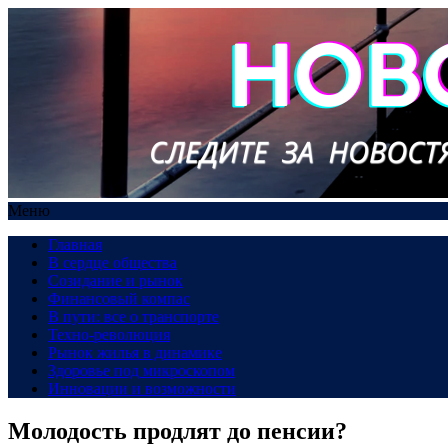
Меню
Главная
В сердце общества
Созидание и рынок
Финансовый компас
В пути: все о транспорте
Техно-революция
Рынок жилья в динамике
Здоровье под микроскопом
Инновации и возможности
Молодость продлят до пенсии?