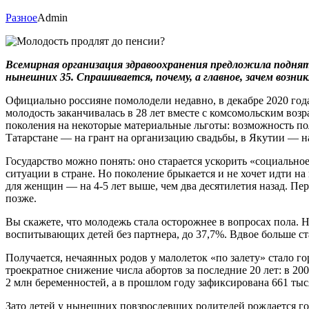
Разное
Admin
Всемирная организация здравоохранения предложила поднят
нынешних 35. Спрашивается, почему, а главное, зачем возни
Официально россияне помолодели недавно, в декабре 2020 года
молодость заканчивалась в 28 лет вместе с комсомольским воз
поколения на некоторые материальные льготы: возможность по
Татарстане — на грант на организацию свадьбы, в Якутии — на
Государство можно понять: оно старается ускорить «социальн
ситуации в стране. Но поколение брыкается и не хочет идти н
для женщин — на 4-5 лет выше, чем два десятилетия назад. Пер
позже.
Вы скажете, что молодежь стала осторожнее в вопросах пола. Н
воспитывающих детей без партнера, до 37,7%. Вдвое больше ста
Получается, нечаянных родов у малолеток «по залету» стало 
троекратное снижение числа абортов за последние 20 лет: в 20
2 млн беременностей, а в прошлом году зафиксирована 661 тыс
Зато детей у нынешних повзрослевших родителей рождается го