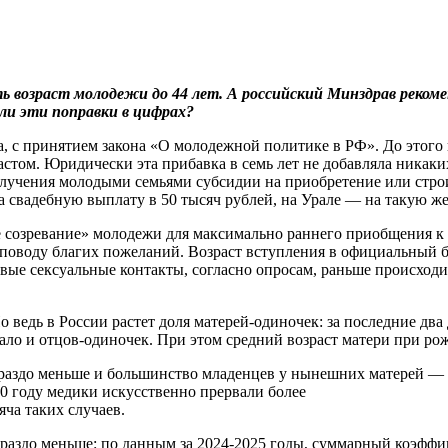
ь возраст молодежи до 44 лет. А российский Минздрав реком
кли эти поправки в цифрах?
, с принятием закона «О молодежной политике в РФ». До этого в
растом. Юридически эта прибавка в семь лет не добавляла никак
лучения молодыми семьями субсидии на приобретение или строит
 свадебную выплату в 50 тысяч рублей, на Урале — на такую же
ое созревание» молодежи для максимально раннего приобщения 
а поводу благих пожеланий. Возраст вступления в официальный б
вые сексуальные контакты, согласно опросам, раньше происходили
о ведь в России растет доля матерей-одиночек: за последние два 
ло и отцов-одиночек. При этом средний возраст матери при рожд
гораздо меньше и большинство младенцев у нынешних матерей — 
00 году медики искусственно прервали более
яча таких случаев.
раздо меньше: по данным за 2024-2025 годы, суммарный коэффиц