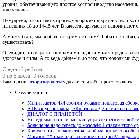
уровня, обеспечивающего простое воспроизводство населения, 
млн человек.
Немудрено, что от таких прогнозов бросает в крайности, и в
нынешних 18 до 14-15 лет. В качестве аргумента напоминают ст
А может быть, мы вообще говорим не о том? Любит не любит, же
существовать?
Очевидно, что игра с границами молодости может представлять 
здоровье и силы. А то ведь дойдем и до того, что молодыми бу
Средний рейтинг
0 из 5 звезд. 0 голосов.
Вам нужно
авторизироваться
для того, чтобы проголосовать.
Свежие записи
Минитрактор 4х4 своими руками: пошаговая сборка
АТБ запускает вклад «Ключевой Детский» со ставк
ДИАЛОГ С ПЛАНЕТОЙ
Невидимые потери: мелкие управленческие ошибк
Больше не надо тереть до мозолей: 1 стакан этого с
Как удлинить шланг стиральной машины: способы
Магазин “Хатмачида” в районе станции Мачида гор