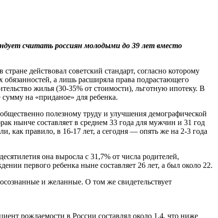
ендует считать россиян молодыми до 39 лет вместо
 стране действовал советский стандарт, согласно которому
их обязанностей, а лишь расширяла права подрастающего
ельство жилья (30-35% от стоимости), льготную ипотеку. В
 сумму на «приданое» для ребенка.
к общественно полезному труду и улучшения демографической
рак нынче составляет в среднем 33 года для мужчин и 31 год
, как правило, в 16-17 лет, а сегодня — опять же на 2-3 года
десятилетия она выросла с 31,7% от числа родителей,
ении первого ребенка ныне составляет 26 лет, а был около 22.
осознанные и желанные. О том же свидетельствует
иент рождаемости в России составлял около 1,4, что ниже