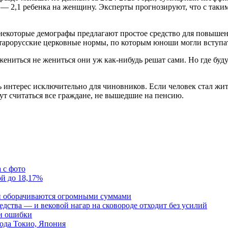
— 2,1 ребенка на женщину. Эксперты прогнозируют, что с таким
от некоторые демографы предлагают простое средство для повыш
арорусские церковные нормы, по которым юноши могли вступать в
ниться не жениться они уж как-нибудь решат сами. Но где будут
интерес исключительно для чиновников. Если человек стал жить 
дут считаться все граждане, не вышедшие на пенсию.
 с фото
ой до 18,17%
и оборачиваются огромными суммами
редства — и вековой нагар на сковороде отходит без усилий
 и ошибки
ода Токио, Япония