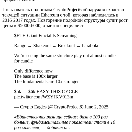
Пользователь под ником CryptoProject6 обнаружил сходство
текущей ситуации Ethereum с той, которая наблюдалась в
2016-2017 годах. Повторение подобной структуры сулит рост
цены к $5000-6000, отметил специалист.
$ETH Giant Fractal Is Screaming
Range → Shakeout → Breakout → Parabola
We’re seeing the same structure play out almost candle
for candle
Only difference now
The base is 100x larger
The fundamentals are 10x stronger
$5k — $6k EASY THIS CYCLE
pic.twitter.com/WZYJKV913m
— Crypto Eagles (@CryptoProject6) June 2, 2025
«Единственная разница сейчас: база в 100 раз
больше, фундаментальные показатели стали в 10
раз сильнее», — добавил он.