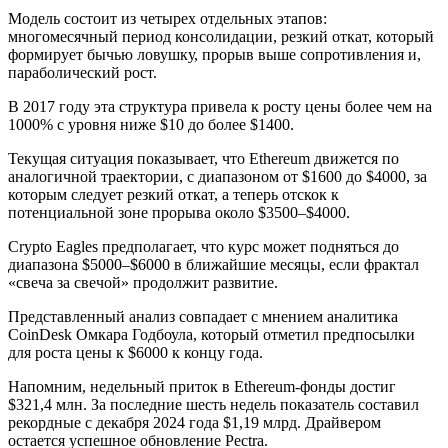
Модель состоит из четырех отдельных этапов:
многомесячный период консолидации, резкий откат, который
формирует бычью ловушку, прорыв выше сопротивления и,
параболический рост.
В 2017 году эта структура привела к росту цены более чем на
1000% с уровня ниже $10 до более $1400.
Текущая ситуация показывает, что Ethereum движется по
аналогичной траектории, с диапазоном от $1600 до $4000, за
которым следует резкий откат, а теперь отскок к
потенциальной зоне прорыва около $3500–$4000.
Crypto Eagles предполагает, что курс может подняться до
диапазона $5000–$6000 в ближайшие месяцы, если фрактал
«свеча за свечой» продолжит развитие.
Представленный анализ совпадает с мнением аналитика
CoinDesk Омкара Годбоула, который отметил предпосылки
для роста цены к $6000 к концу года.
Напомним, недельный приток в Ethereum-фонды достиг
$321,4 млн. За последние шесть недель показатель составил
рекордные с декабря 2024 года $1,19 млрд. Драйвером
остается успешное обновление Pectra.