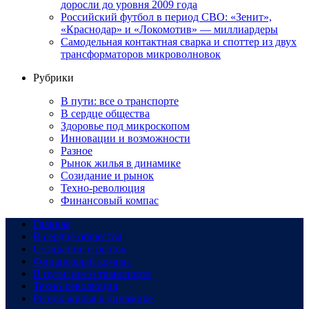
доросли до уровня 2009 года
Российский футбол в период СВО: «Зенит»,
«Краснодар» и «Локомотив» — миллиардеры
Самодельная контактная сварка и споттер из двух
трансформаторов микроволновок
Рубрики
В пути: все о транспорте
В сердце общества
Здоровье под микроскопом
Инновации и возможности
Разное
Рынок жилья в динамике
Созидание и рынок
Техно-революция
Финансовый компас
Главная
В сердце общества
Созидание и рынок
Финансовый компас
В пути: все о транспорте
Техно-революция
Рынок жилья в динамике