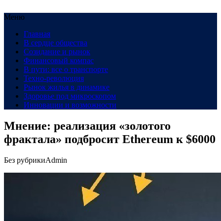
Меню
Главная
В сердце общества
Созидание и рынок
Финансовый компас
В пути: все о транспорте
Техно-революция
Рынок жилья в динамике
Здоровье под микроскопом
Инновации и возможности
Мнение: реализация «золотого
фрактала» подбросит Ethereum к $6000
Без рубрики
Admin