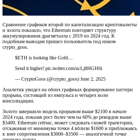
Сравнение графиков второй по капитализации криптовалюты
и золота показало, что Ethereum повторяет структуру
аккумулирования драгметалла с 2019 по 2024 год. К
подобным выводам пришел пользователь под ником
crypto_goos.
$ETH is looking like Gold…
Send it higher! pic.twitter.com/ucLj8HGH0i
— CryptoGoos (@crypto_goos) June 2, 2025
Аналитик увидел на обоих графиках формирование паттерн
прорыва, состоящий из импульса и четырех волн
консолидации.
Золото завершило модель прорывом выше $2100 в начале
2024 года, показав рост более чем на 60% до рекордов выше
$3400. Ethereum сейчас, может следовать схожей траектории,
отскакивая от минимума точки 4 вблизи $1600 и приближаясь
к зоне сопротивления $3000–$3500 — аналогичной точке
прорыва золота.