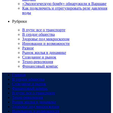
«Экологическую бомбу» обнаружили в Варшаве
Как подключить и отрегулировать реле давления
воды
Рубрики
В пути: все о транспорте
В сердце общества
Здоровье под микроскопом
Инновации и возможности
Разное
Рынок жилья в динамике
Созидание и рынок
Техно-революция
Финансовый компас
Главная
В сердце общества
Созидание и рынок
Финансовый компас
В пути: все о транспорте
Техно-революция
Рынок жилья в динамике
Здоровье под микроскопом
Инновации и возможности