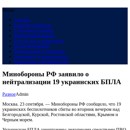
Меню
Главная
В сердце общества
Созидание и рынок
Финансовый компас
В пути: все о транспорте
Техно-революция
Рынок жилья в динамике
Здоровье под микроскопом
Инновации и возможности
Минобороны РФ заявило о
нейтрализации 19 украинских БПЛА
Разное
Admin
Москва. 23 сентября. — Минобороны РФ сообщило, что 19
украинских беспилотников сбиты во вторник вечером над
Белгородской, Курской, Ростовской областями, Крымом и
Черным морем.
Украинские БПЛА уничтожены дежурными средствами ПВО