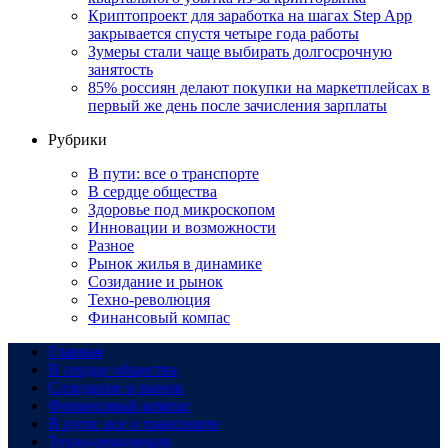
Криптопроект для заработка на шагах Step App
закрывается спустя четыре года работы
Зумеры стали чаще выбирать долгосрочную
занятость
85% россиян делают покупки на маркетплейсах в
первый же день после зачисления зарплаты
Рубрики
В пути: все о транспорте
В сердце общества
Здоровье под микроскопом
Инновации и возможности
Разное
Рынок жилья в динамике
Созидание и рынок
Техно-революция
Финансовый компас
Главная
В сердце общества
Созидание и рынок
Финансовый компас
В пути: все о транспорте
Техно-революция