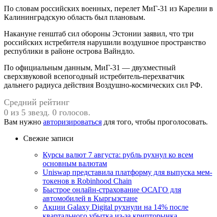
По словам российских военных, перелет МиГ-31 из Карелии в
Калининградскую область был плановым.
Накануне генштаб сил обороны Эстонии заявил, что три
российских истребителя нарушили воздушное пространство
республики в районе острова Вайндло.
По официальным данным, МиГ-31 — двухместный
сверхзвуковой всепогодный истребитель-перехватчик
дальнего радиуса действия Воздушно-космических сил РФ.
Средний рейтинг
0 из 5 звезд. 0 голосов.
Вам нужно
авторизироваться
для того, чтобы проголосовать.
Свежие записи
Курсы валют 7 августа: рубль рухнул ко всем
основным валютам
Uniswap представила платформу для выпуска мем-
токенов в Robinhood Chain
Быстрое онлайн-страхование ОСАГО для
автомобилей в Кыргызстане
Акции Galaxy Digital рухнули на 14% после
квартального убытка из-за крипторынка