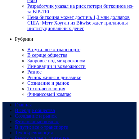
евро
Разработчик указал на риск потери биткоинов из-
за BIP-110
Цена биткоина может достичь 1,3 млн долларов
США: Мэтт Хоуган из Bitwise ждет триллионы
институциональных денег
Рубрики
В пути: все о транспорте
В сердце общества
Здоровье под микроскопом
Инновации и возможности
Разное
Рынок жилья в динамике
Созидание и рынок
Техно-революция
Финансовый компас
Главная
В сердце общества
Созидание и рынок
Финансовый компас
В пути: все о транспорте
Техно-революция
Рынок жилья в динамике