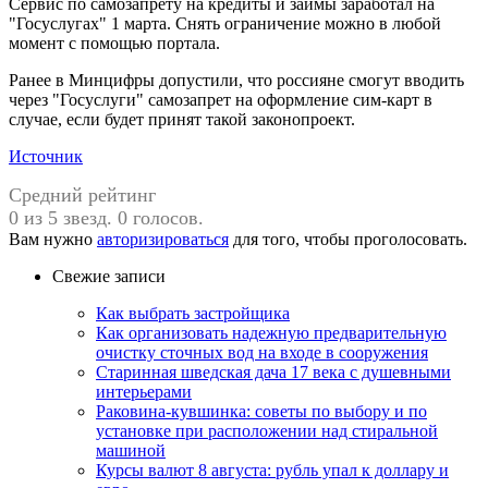
Сервис по самозапрету на кредиты и займы заработал на
"Госуслугах" 1 марта. Снять ограничение можно в любой
момент с помощью портала.
Ранее в Минцифры допустили, что россияне смогут вводить
через "Госуслуги" самозапрет на оформление сим‑карт в
случае, если будет принят такой законопроект.
Источник
Средний рейтинг
0 из 5 звезд. 0 голосов.
Вам нужно
авторизироваться
для того, чтобы проголосовать.
Свежие записи
Как выбрать застройщика
Как организовать надежную предварительную
очистку сточных вод на входе в сооружения
Старинная шведская дача 17 века с душевными
интерьерами
Раковина-кувшинка: советы по выбору и по
установке при расположении над стиральной
машиной
Курсы валют 8 августа: рубль упал к доллару и