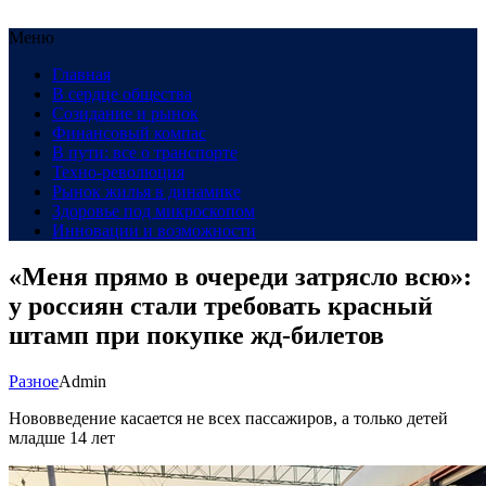
Меню
Главная
В сердце общества
Созидание и рынок
Финансовый компас
В пути: все о транспорте
Техно-революция
Рынок жилья в динамике
Здоровье под микроскопом
Инновации и возможности
«Меня прямо в очереди затрясло всю»:
у россиян стали требовать красный
штамп при покупке жд-билетов
Разное
Admin
Нововведение касается не всех пассажиров, а только детей
младше 14 лет