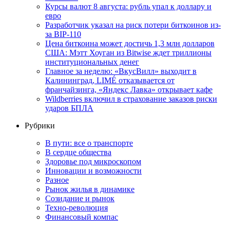
Курсы валют 8 августа: рубль упал к доллару и
евро
Разработчик указал на риск потери биткоинов из-
за BIP-110
Цена биткоина может достичь 1,3 млн долларов
США: Мэтт Хоуган из Bitwise ждет триллионы
институциональных денег
Главное за неделю: «ВкусВилл» выходит в
Калининград, LIMÉ отказывается от
франчайзинга, «Яндекс Лавка» открывает кафе
Wildberries включил в страхование заказов риски
ударов БПЛА
Рубрики
В пути: все о транспорте
В сердце общества
Здоровье под микроскопом
Инновации и возможности
Разное
Рынок жилья в динамике
Созидание и рынок
Техно-революция
Финансовый компас