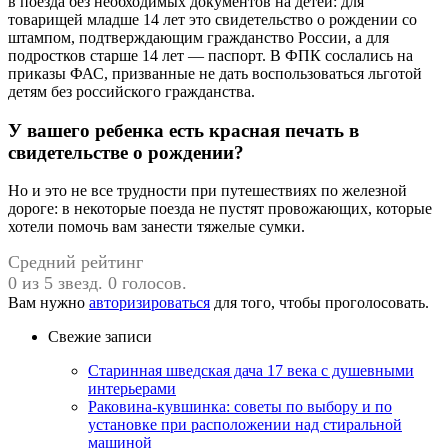
в поезда без необходимых документов на детей: для
товарищей младше 14 лет это свидетельство о рождении со
штампом, подтверждающим гражданство России, а для
подростков старше 14 лет — паспорт. В ФПК сослались на
приказы ФАС, призванные не дать воспользоваться льготой
детям без российского гражданства.
У вашего ребенка есть красная печать в
свидетельстве о рождении?
Но и это не все трудности при путешествиях по железной
дороге: в некоторые поезда не пустят провожающих, которые
хотели помочь вам занести тяжелые сумки.
Средний рейтинг
0 из 5 звезд. 0 голосов.
Вам нужно
авторизироваться
для того, чтобы проголосовать.
Свежие записи
Старинная шведская дача 17 века с душевными
интерьерами
Раковина-кувшинка: советы по выбору и по
установке при расположении над стиральной
машиной