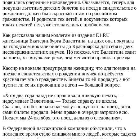
появились очередные нововведения. Оказывается, теперь для
покупки льготных детских билетов на поезд в свидетельстве о
рождении должен быть красный штамп о российском
гражданстве. И родители тех детей, в документах которых
таких печатей нет, уже столкнулись с проблемами.
Как рассказала нашим коллегам из издания E1.RU
жительница Екатеринбурга Валентина, на днях она покупала
на городском вокзале билеты до Красноярска для себя и двух
несовершеннолетних внучек. Но похоже, что Валентина ездит
на поездах с внучками реже, чем меняются правила проезда.
Кассир на вокзале предупредила женщину, что для поездки на
поезде в свидетельствах о рождении внучек потребуется
красная печать о гражданстве. Билеты-то ей продадут, а вот
пустит ли ее их проводник в вагон — большой вопрос.
«Хотя два года назад не спрашивали никакую печать, —
недоумевает Валентина. — Только справку из школы.
Сказали, что без печати нас могут не пустить на поезд, хотя
сами билеты продали. Меня прямо в очереди затрясло всю.
Поедем мы 24 октября, это поезд дальнего следования».
В Федеральной пассажирской компании объяснили, что в
последнее время стало слишком много людей, которые садятся