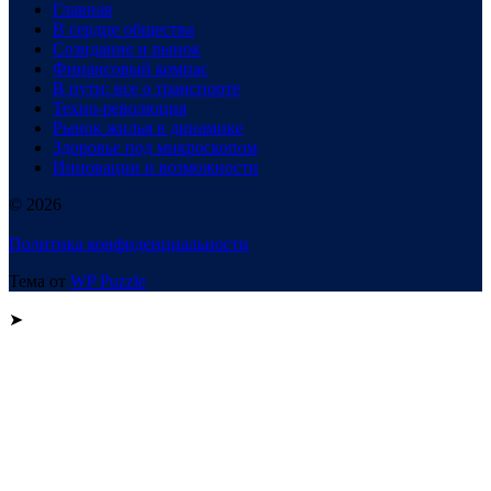
Главная
В сердце общества
Созидание и рынок
Финансовый компас
В пути: все о транспорте
Техно-революция
Рынок жилья в динамике
Здоровье под микроскопом
Инновации и возможности
© 2026
Политика конфиденциальности
Тема от
WP Puzzle
➤