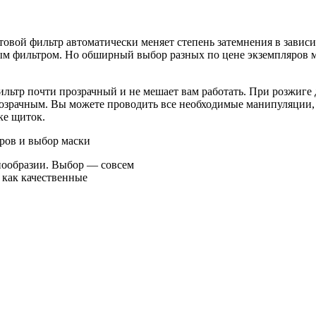
товой фильтр автоматически меняет степень затемнения в завис
ым фильтром. Но обширный выбор разных по цене экземпляров мо
ильтр почти прозрачный и не мешает вам работать. При розжиге 
прозрачным. Вы можете проводить все необходимые манипуляции, 
ке щиток.
нообразии. Выбор — совсем
 как качественные