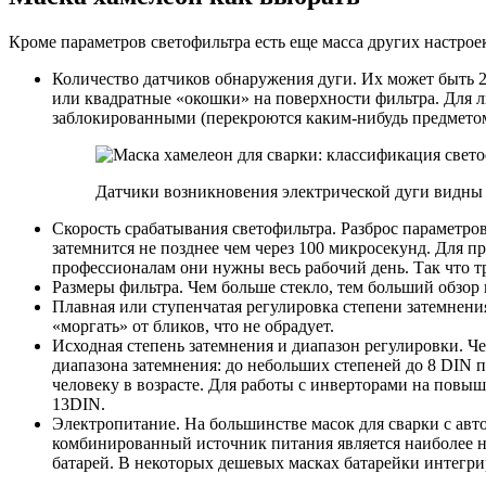
Кроме параметров светофильтра есть еще масса других настрое
Количество датчиков обнаружения дуги. Их может быть 2
или квадратные «окошки» на поверхности фильтра. Для л
заблокированными (перекроются каким-нибудь предметом 
Датчики возникновения электрической дуги видны
Скорость срабатывания светофильтра. Разброс параметров
затемнится не позднее чем через 100 микросекунд. Для п
профессионалам они нужны весь рабочий день. Так что т
Размеры фильтра. Чем больше стекло, тем больший обзор
Плавная или ступенчатая регулировка степени затемнения
«моргать» от бликов, что не обрадует.
Исходная степень затемнения и диапазон регулировки. Че
диапазона затемнения: до небольших степеней до 8 DIN 
человеку в возрасте. Для работы с инверторами на повыш
13DIN.
Электропитание. На большинстве масок для сварки с авт
комбинированный источник питания является наиболее н
батарей. В некоторых дешевых масках батарейки интегри