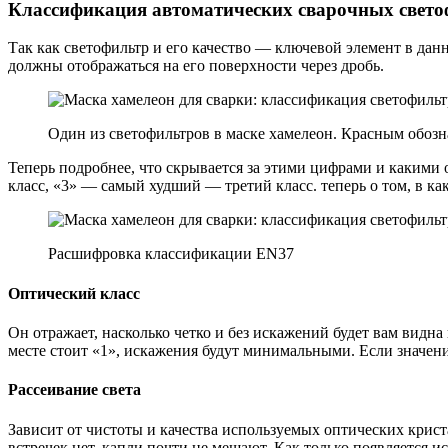
Классификация автоматических сварочных свето
Так как светофильтр и его качество — ключевой элемент в дан
должны отображаться на его поверхности через дробь.
Один из светофильтров в маске хамелеон. Красным обозн
Теперь подробнее, что скрывается за этими цифрами и какими
класс, «3» — самый худший — третий класс. теперь о том, в ка
Расшифровка классификации EN37
Оптический класс
Он отражает, насколько четко и без искажений будет вам видна
месте стоит «1», искажения будут минимальными. Если значения 
Рассеивание света
Зависит от чистоты и качества используемых оптических крис
встречек нет, капли почти не мешают. Как только появляется и