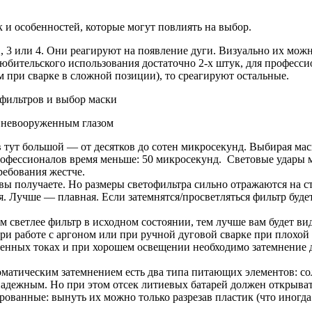
к и особенностей, которые могут повлиять на выбор.
, 3 или 4. Они реагируют на появление дуги. Визуально их мож
юбительского использования достаточно 2-х штук, для професси
при сварке в сложной позиции), то среагируют остальные.
 невооруженным глазом
 тут большой — от десятков до сотен микросекунд. Выбирая мас
рофессионалов время меньше: 50 микросекунд. Световые удары мы
ребования жестче.
 вы получаете. Но размеры светофильтра сильно отражаются на с
. Лучше — плавная. Если затемнятся/просветляться фильтр будет
м светлее фильтр в исходном состоянии, тем лучше вам будет ви
при работе с аргоном или при ручной дуговой сварке при плохо
енных токах и при хорошем освещении необходимо затемнение до
оматическим затемнением есть два типа питающих элементов: со
адежным. Но при этом отсек литиевых батарей должен открыват
рованные: вынуть их можно только разрезав пластик (что иногд