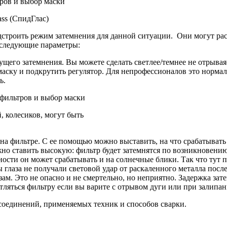
ss (СпидГлас)
дстроить режим затемнения для данной ситуации. Они могут рас
о следующие параметры:
ущего затемнения. Вы можете сделать светлее/темнее не отрываяс
маску и подкрутить регулятор. Для непрофессионалов это нормал
ь.
, колесиков, могут быть
на фильтре. С ее помощью можно выставить, на что срабатывать б
но ставить высокую: фильтр будет затемнятся по возникновению 
ьности он может срабатывать и на солнечные блики. Так что тут 
 глаза не получали световой удар от раскаленного металла после
азам. Это не опасно и не смертельно, но неприятно. Задержка за
етляться фильтру если вы варите с отрывом дуги или при залипан
соединений, применяемых техник и способов сварки.