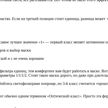
частях. Если на третьей позиции стоит единица, разница может 
 самое лучшее значение «1» — первый класс меняет затемнение н
кой и с не очень хорошим
офильтра единиц, тем комфортнее вам будет работать в маске. В
метры 1/1/1/2. Стоят такие маски дорого, но даже при длительн
ойтись светофильтрами попроще, но 3-й класс считается «прош
т обычно одним термином «Оптический класс». Просто эта форм