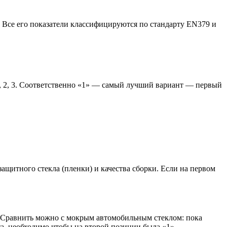
. Все его показатели классифицируются по стандарту EN379 и
1, 2, 3. Соответственно «1» — самый лучший вариант — первый
.
защитного стекла (пленки) и качества сборки. Если на первом
и. Сравнить можно с мокрым автомобильным стеклом: пока
та, необходимо чтобы на второй позиции была «1».