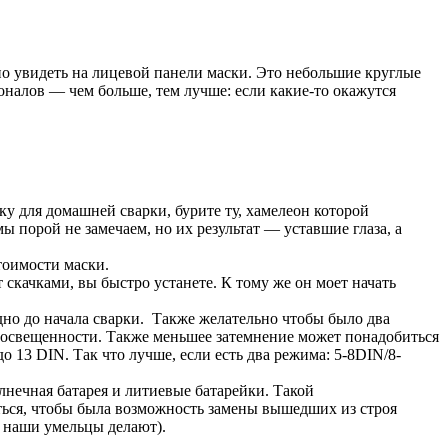
но увидеть на лицевой панели маски. Это небольшие круглые
оналов — чем больше, тем лучше: если какие-то окажутся
ку для домашней сварки, бурите ту, хамелеон которой
 порой не замечаем, но их результат — уставшие глаза, а
тоимости маски.
 скачками, вы быстро устанете. К тому же он моет начать
дно до начала сварки. Также желательно чтобы было два
й освещенности. Также меньшее затемнение может понадобиться
 13 DIN. Так что лучше, если есть два режима: 5-8DIN/8-
лнечная батарея и литиевые батарейки. Такой
ься, чтобы была возможность замены вышедших из строя
а наши умельцы делают).