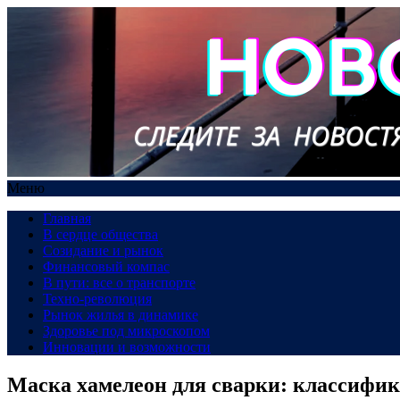
Меню
Главная
В сердце общества
Созидание и рынок
Финансовый компас
В пути: все о транспорте
Техно-революция
Рынок жилья в динамике
Здоровье под микроскопом
Инновации и возможности
Маска хамелеон для сварки: классифик