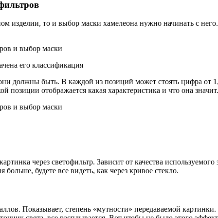
фильтров
ном изделии, то и выбор маски хамелеона нужно начинать с него
ачена его классификация
 они должны быть. В каждой из позиций может стоять цифра от 
кой позиции отображается какая характеристика и что она значит
 картинка через светофильтр. Зависит от качества используемого 
больше, будете все видеть, как через кривое стекло.
таллов. Показывает, степень «мутности» передаваемой картинк
сточник света, все расплывается. Вот чтобы не было этого эффек