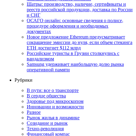
Шатры: производство, наличие, сертификаты и
реестр российской продукции, доставка по России
и СНГ
ОСАГО онлайн: основные сведения о полисе,
процедуре оформления и необходимых
документах
Новое предложение Ethereum предусматривает
сокращение эмиссии до нуля, если объем стекинга
ETH достигнет $112 млрд
Российские туристы в Грузии столкнулись с
вандализмом
Samsung удерживает наибольшую долю рынка
оперативной памяти
Рубрики
В пути: все о транспорте
В сердце общества
Здоровье под микроскопом
Инновации и возможности
Разное
Рынок жилья в динамике
Созидание и рынок
Техно-революция
Финансовый компас