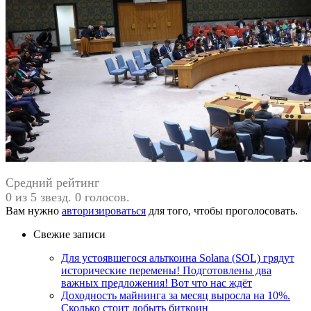
Средний рейтинг
0 из 5 звезд. 0 голосов.
Вам нужно
авторизироваться
для того, чтобы проголосовать.
Свежие записи
Для устоявшегося альткоина Solana (SOL) грядут
исторические перемены! Подготовлены два
важных предложения! Вот что нас ждёт
Доходность майнинга за месяц выросла на 10%.
Сколько стоит добыть биткоин