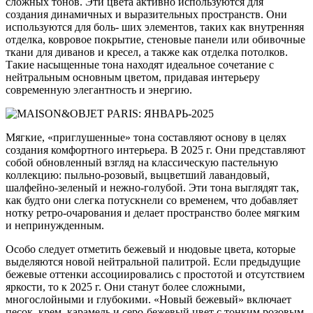
сложных тонов. Эти цвета активно используются для
создания динамичных и выразительных пространств. Они
используются для боль- ших элементов, таких как внутренняя
отделка, ковровое покрытие, стеновые панели или обивочные
ткани для диванов и кресел, а также как отделка потолков.
Такие насыщенные тона находят идеальное сочетание с
нейтральным основным цветом, придавая интерьеру
современную элегантность и энергию.
Мягкие, «приглушенные» тона составляют основу в целях
создания комфортного интерьера. В 2025 г. Они представляют
собой обновленный взгляд на классическую пастельную
коллекцию: пыльно-розовый, выцветший лавандовый,
шалфейно-зеленый и нежно-голубой. Эти тона выглядят так,
как будто они слегка потускнели со временем, что добавляет
нотку ретро-очарования и делает пространство более мягким
и непринужденным.
Особо следует отметить бежевый и нюдовые цвета, которые
выделяются новой нейтральной палитрой. Если предыдущие
бежевые оттенки ассоциировались с простотой и отсутствием
яркости, то к 2025 г. Они станут более сложными,
многослойными и глубокими. «Новый бежевый» включает
песок, крем, карамель и серо-бежевый цвет с тонким розовым