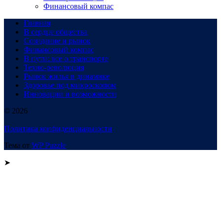
Финансовый компас
Главная
В сердце общества
Созидание и рынок
Финансовый компас
В пути: все о транспорте
Техно-революция
Рынок жилья в динамике
Здоровье под микроскопом
Инновации и возможности
© 2026
Политика конфиденциальности
Тема от
WP Puzzle
➤