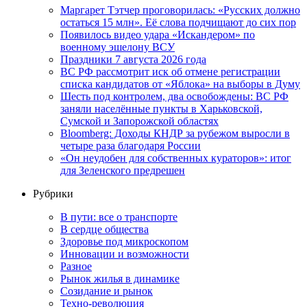
Маргарет Тэтчер проговорилась: «Русских должно
остаться 15 млн». Её слова подчищают до сих пор
Появилось видео удара «Искандером» по
военному эшелону ВСУ
Праздники 7 августа 2026 года
ВС РФ рассмотрит иск об отмене регистрации
списка кандидатов от «Яблока» на выборы в Думу
Шесть под контролем, два освобождены: ВС РФ
заняли населённые пункты в Харьковской,
Сумской и Запорожской областях
Bloomberg: Доходы КНДР за рубежом выросли в
четыре раза благодаря России
«Он неудобен для собственных кураторов»: итог
для Зеленского предрешен
Рубрики
В пути: все о транспорте
В сердце общества
Здоровье под микроскопом
Инновации и возможности
Разное
Рынок жилья в динамике
Созидание и рынок
Техно-революция