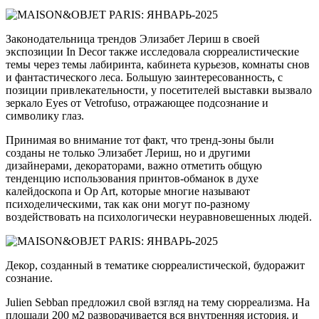
Законодательница трендов Элизабет Лериш в своей
экспозиции In Decor также исследовала сюрреалистические
темы через темы лабиринта, кабинета курьезов, комнаты снов
и фантастического леса. Большую заинтересованность, с
позиции привлекательности, у посетителей выставки вызвало
зеркало Eyes от Vetrofuso, отражающее подсознание и
символику глаз.
Принимая во внимание тот факт, что тренд-зоны были
созданы не только Элизабет Лериш, но и другими
дизайнерами, декораторами, важно отметить общую
тенденцию использования принтов-обманок в духе
калейдоскопа и Op Art, которые многие называют
психоделическими, так как они могут по-разному
воздействовать на психологически неуравновешенных людей.
Декор, созданный в тематике сюрреалистической, будоражит
сознание.
Julien Sebban предложил свой взгляд на тему сюрреализма. На
площади 200 м2 разворачивается вся внутренняя история, и