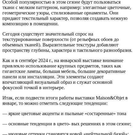
Особой популярностью в этом сезоне будут пользоваться
ткани с мелким паттерном, например: элегантные цветочные,
геометрические узоры, стилизованные орнаменты. Они
придают текстильный характер, позволяя создавать нежную
композицию в помещении.
Сегодня существует значительный спрос на
текстурированные поверхности (от рельефных обоев до
объемных тканей). Выразительные текстуры добавляют
пространству глубины, характера и тактильного разнообразия.
Как и в сентябре 2024 г., на январской выставке внимание
привлекло использование крупных предметов, таких как
гигантские лампы, большая мебель, большие декоративные
панели или инсталляции. Эти элементы создают
впечатляющий визуальный образ и служат основной
фокусной точкой в интерьере.
Итак, если подвести итоги работы выставки Maison&Objet в
январе, то можно отметить следующие тенденции:
— яркие цветовые акценты и пыльные «состаренные» тона
— основные тенденции в цвето- вых решениях в этом сезоне;
— нюдовые оттенки становятся новой «нейтральной базой»;