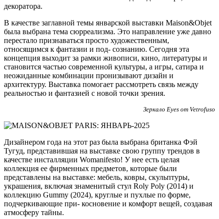
декоратора.
В качестве заглавной темы январской выставки Maison&Objet
была выбрана тема сюрреализма. Это направление уже давно
перестало признаваться просто художественным,
относящимся к фантазии и под- сознанию. Сегодня эта
концепция выходит за рамки живописи, кино, литературы и
становится частью современной культуры, а игры, сатира и
неожиданные комбинации пронизывают дизайн и
архитектуру. Выставка помогает рассмотреть связь между
реальностью и фантазией с новой точки зрения.
Зеркало Eyes от Vetrofuso
Дизайнером года на этот раз была выбрана британка Фэй
Тугуд, представившая на выставке свою группу трендов в
качестве инсталляции Womanifesto! У нее есть целая
коллекция ее фирменных предметов, которые были
представлены на выставке: мебель, ковры, скульптуры,
украшения, включая знаменитый стул Roly Poly (2014) и
коллекцию Gummy (2024), круглые и пухлые по форме,
подчеркивающие при- косновение и комфорт вещей, создавая
атмосферу тайны.