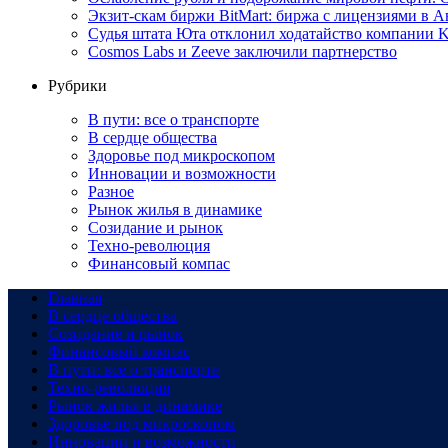
Экзит-скам биржи BitMart: биржа с лицензиями в
Судья штата Юта отклонил ходатайство компании Ka
Cosmos Labs и Zeeve заключили партнерство
Рубрики
В пути: все о транспорте
В сердце общества
Здоровье под микроскопом
Инновации и возможности
Разное
Рынок жилья в динамике
Созидание и рынок
Техно-революция
Финансовый компас
Главная
В сердце общества
Созидание и рынок
Финансовый компас
В пути: все о транспорте
Техно-революция
Рынок жилья в динамике
Здоровье под микроскопом
Инновации и возможности