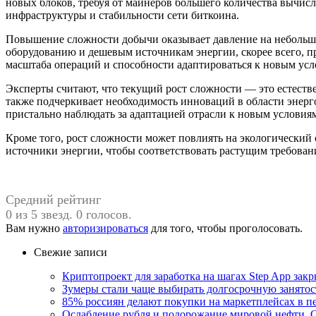
новых блоков, требуя от майнеров большего количества вычисл
инфраструктуры и стабильности сети биткоина.
Повышение сложности добычи оказывает давление на небольшие
оборудованию и дешевым источникам энергии, скорее всего, п
масштаба операций и способности адаптироваться к новым усл
Эксперты считают, что текущий рост сложности — это естеств
также подчеркивает необходимость инноваций в области энерг
пристально наблюдать за адаптацией отрасли к новым условия
Кроме того, рост сложности может повлиять на экологический
источники энергии, чтобы соответствовать растущим требован
Средний рейтинг
0 из 5 звезд. 0 голосов.
Вам нужно
авторизироваться
для того, чтобы проголосовать.
Свежие записи
Криптопроект для заработка на шагах Step App закр
Зумеры стали чаще выбирать долгосрочную занятос
85% россиян делают покупки на маркетплейсах в пе
Ослабление рубля и подорожание мировой нефти. О