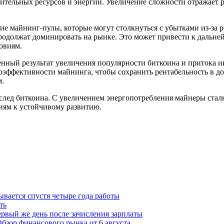
ительных ресурсов и энергии. Увеличение сложности отражает р
 майнинг-пулы, которые могут столкнуться с убытками из-за р
родолжат доминировать на рынке. Это может привести к дальней
овиям.
енный результат увеличения популярности биткоина и притока и
оэффективности майнинга, чтобы сохранить рентабельность в д
м.
 след биткоина. С увеличением энергопотребления майнеры ста
иям к устойчивому развитию.
ывается спустя четыре года работы
ть
рвый же день после зачисления зарплаты
бзор финансового рынка от 6 августа