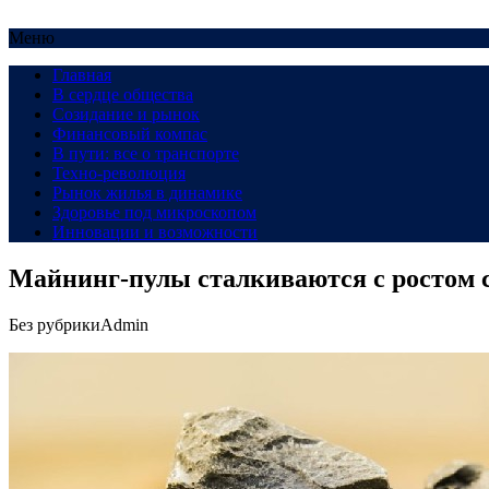
Меню
Главная
В сердце общества
Созидание и рынок
Финансовый компас
В пути: все о транспорте
Техно-революция
Рынок жилья в динамике
Здоровье под микроскопом
Инновации и возможности
Майнинг-пулы сталкиваются с ростом 
Без рубрики
Admin