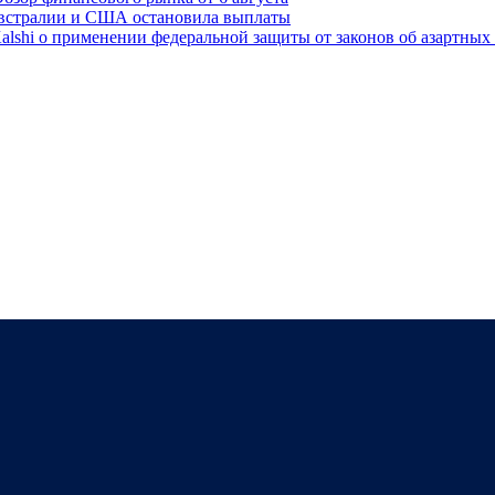
 Австралии и США остановила выплаты
lshi о применении федеральной защиты от законов об азартных