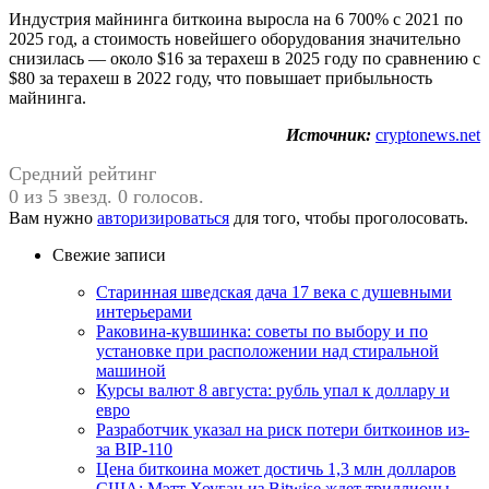
Индустрия майнинга биткоина выросла на 6 700% с 2021 по
2025 год, а стоимость новейшего оборудования значительно
снизилась — около $16 за терахеш в 2025 году по сравнению с
$80 за терахеш в 2022 году, что повышает прибыльность
майнинга.
Источник:
cryptonews.net
Средний рейтинг
0 из 5 звезд. 0 голосов.
Вам нужно
авторизироваться
для того, чтобы проголосовать.
Свежие записи
Старинная шведская дача 17 века с душевными
интерьерами
Раковина-кувшинка: советы по выбору и по
установке при расположении над стиральной
машиной
Курсы валют 8 августа: рубль упал к доллару и
евро
Разработчик указал на риск потери биткоинов из-
за BIP-110
Цена биткоина может достичь 1,3 млн долларов
США: Мэтт Хоуган из Bitwise ждет триллионы