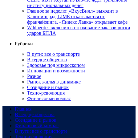
институциональных денег
Главное за неделю: «ВкусВилл» выходит в
Калининград, LIMÉ отказывается от
франчайзинга, «Яндекс Лавка» открывает кафе
Wildberries включил в страхование заказов риски
ударов БПЛА
Рубрики
В пути: все о транспорте
В сердце общества
Здоровье под микроскопом
Инновации и возможности
Разное
Рынок жилья в динамике
Созидание и рынок
Техно-революция
Финансовый компас
Главная
В сердце общества
Созидание и рынок
Финансовый компас
В пути: все о транспорте
Техно-революция