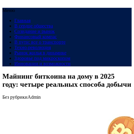
Меню
Главная
В сердце общества
Созидание и рынок
Финансовый компас
В пути: все о транспорте
Техно-революция
Рынок жилья в динамике
Здоровье под микроскопом
Инновации и возможности
Майнинг биткоина на дому в 2025
году: четыре реальных способа добычи
Без рубрики
Admin