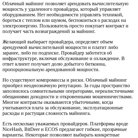
Облачный майнинг позволяет арендовать вычислительную
мощность у удаленного провайдера, который управляет
оборудованием. Нет необходимости управлять техникой,
бороться с теплом или шумом, беспокоиться о расходах на
электроэнергию. Пользователь просто покупает контракт и
получает часть вознаграждений за майнинг.
Желающий выбирает провайдера, определяет объем
арендуемой вычислительной мощности и платит либо
заранее, либо по подписке. Провайдер заботится об
инфраструктуре, включая обслуживание и охлаждение. В
ответ клиент получает долю добытого биткоина,
пропорциональную арендованной мощности.
Но существуют компромиссы и риски. Облачный майнинг
приобрел неоднозначную репутацию. За годы пространство
заполнилось сомнительными операторами, нереалистичными
обещаниями доходности и откровенными мошенничествами.
Многие контракты оказываются убыточными, когда
учитываются плата за обслуживание, эксплуатационные
расходы и растущая сложность майнинга.
Есть несколько уважаемых провайдеров. Платформы вроде
NiceHash, BitDeer и ECOS предлагают гибкие, прозрачные
варианты. Некоторые позволяют выбирать конкретные