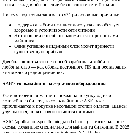
вносят вклад в обеспечение безопасности сети биткоин.
Почему люди этим занимаются? Три основные причины:
Поддержка работы независимого узла способствует
здоровью и устойчивости сети биткоин
Это хороший способ познакомиться с принципами
майнинга
Один успешно найденный блок может принести
существенную прибыль
Для большинства это не способ заработка, а хобби и
любопытство — как сборка кастомного ПК или реставрация
винтажного радиоприемника.
ASIC: соло-майнинг на серьезном оборудовании
Если лотерейный майнинг похож на покупку одного
лотерейного билета, то соло-майнинг с ASIC уже
приближается к покупке небольшой стопки билетов. Шансы
улучшаются, но все равно остаются низкими.
ASIC (application-specific integrated circuits) — интегральные
схемы, созданные специально для майнинга биткоина. В 2025
году топовые модели вроде Antminer S21 Hydro