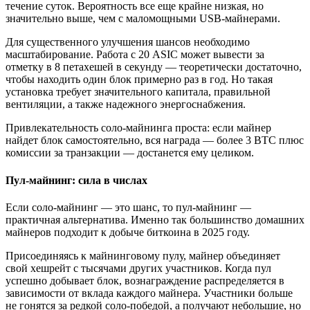
течение суток. Вероятность все еще крайне низкая, но
значительно выше, чем с маломощными USB-майнерами.
Для существенного улучшения шансов необходимо
масштабирование. Работа с 20 ASIC может вывести за
отметку в 8 петахешей в секунду — теоретически достаточно,
чтобы находить один блок примерно раз в год. Но такая
установка требует значительного капитала, правильной
вентиляции, а также надежного энергоснабжения.
Привлекательность соло-майнинга проста: если майнер
найдет блок самостоятельно, вся награда — более 3 BTC плюс
комиссии за транзакции — достанется ему целиком.
Пул-майнинг: сила в числах
Если соло-майнинг — это шанс, то пул-майнинг —
практичная альтернатива. Именно так большинство домашних
майнеров подходит к добыче биткоина в 2025 году.
Присоединяясь к майнинговому пулу, майнер объединяет
свой хешрейт с тысячами других участников. Когда пул
успешно добывает блок, вознаграждение распределяется в
зависимости от вклада каждого майнера. Участники больше
не гонятся за редкой соло-победой, а получают небольшие, но