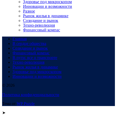
Здоровье под микроскопом
Инновации и возможности
Разное
Рынок жилья в динамике
Созидание и рынок
Техно-революция
Финансовый компас
Главная
В сердце общества
Созидание и рынок
Финансовый компас
В пути: все о транспорте
Техно-революция
Рынок жилья в динамике
Здоровье под микроскопом
Инновации и возможности
© 2026
Политика конфиденциальности
Тема от
WP Puzzle
➤