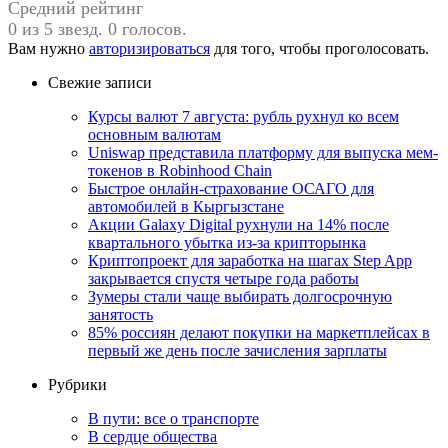
Средний рейтинг
0 из 5 звезд. 0 голосов.
Вам нужно
авторизироваться
для того, чтобы проголосовать.
Свежие записи
Курсы валют 7 августа: рубль рухнул ко всем
основным валютам
Uniswap представила платформу для выпуска мем-
токенов в Robinhood Chain
Быстрое онлайн-страхование ОСАГО для
автомобилей в Кыргызстане
Акции Galaxy Digital рухнули на 14% после
квартального убытка из-за крипторынка
Криптопроект для заработка на шагах Step App
закрывается спустя четыре года работы
Зумеры стали чаще выбирать долгосрочную
занятость
85% россиян делают покупки на маркетплейсах в
первый же день после зачисления зарплаты
Рубрики
В пути: все о транспорте
В сердце общества