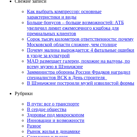
Свежие записи
Как выбрать компрессор: основные
характеристики и виды
Больше бонусов – больше возможностей: АТБ
увеличил лимит ежемесячного кэшбэка для
премиальных клиентов
Сорок тысяч километров ответственности: почему
Московской области сложнее, чем столице
Почему малина вырождается: 4 фатальные ошибки
в уходе за культурой
MAD размещает галереи, похожие на валуны, по
всему музею в Шэньчжэне
Замминистра обороны России Фрадков наградил
специалистов ВСК в День строителя
В Шэньчжэне построили музей извилистой формы
Рубрики
В пути: все о транспорте
В сердце общества
Здоровье под микроскопом
Инновации и возможности
Разное
Рынок жилья в динамике
Созидание и рынок