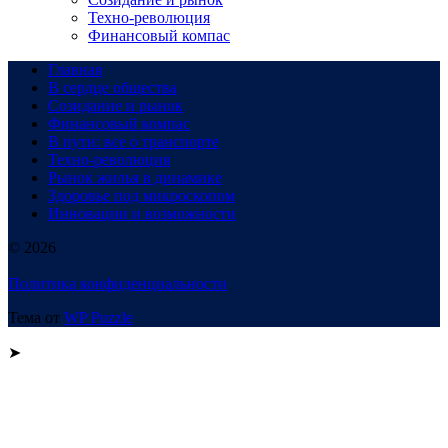
Техно-революция
Финансовый компас
Главная
В сердце общества
Созидание и рынок
Финансовый компас
В пути: все о транспорте
Техно-революция
Рынок жилья в динамике
Здоровье под микроскопом
Инновации и возможности
© 2026
Политика конфиденциальности
Тема от
WP Puzzle
➤