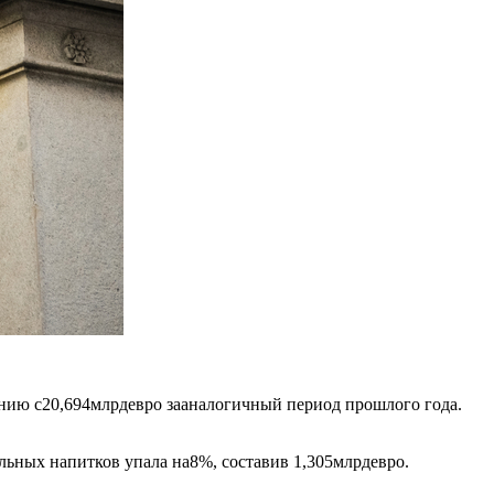
нию с20,694млрдевро зааналогичный период прошлого года.
ьных напитков упала на8%, составив 1,305млрдевро.