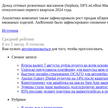
Доход сетевых розничных магазинов (Sephora, DFS иLeBon Mar
относительно первого квартала 2024 года.
Аналитики компании также зафиксировали рост продаж вЕвроп
икожаных изделий. АвЯпонии было зафиксировано снижение 
Источник
Средний рейтинг
0 из 5 звезд. 0 голосов.
Вам нужно
авторизироваться
для того, чтобы проголосовать.
Свежие записи
Курсы валют 7 августа: рубль рухнул ко всем осно
Uniswap представила платформу для выпуска мем-т
Быстрое онлайн-страхование ОСАГО для автомоби
Акции Galaxy Digital рухнули на 14% после кварта
Криптопроект для заработка на шагах Step App закр
Зумеры стали чаще выбирать долгосрочную занятос
85% россиян делают покупки на маркетплейсах в пе
Рубрики
В пути: все о транспорте