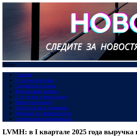
Меню
Главная
В сердце общества
Созидание и рынок
Финансовый компас
В пути: все о транспорте
Техно-революция
Рынок жилья в динамике
Здоровье под микроскопом
Инновации и возможности
LVMH: в I квартале 2025 года выручка