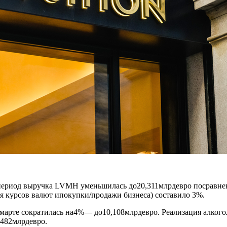
 период выручка LVMH уменьшилась до20,311млрдевро посравне
я курсов валют ипокупки/продажи бизнеса) составило 3%.
рте сократилась на4%— до10,108млрдевро. Реализация алкогол
482млрдевро.