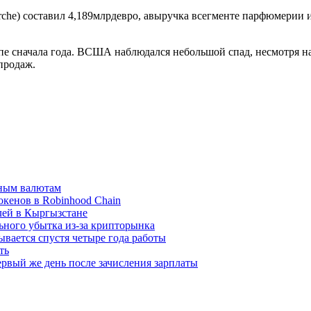
che) составил 4,189млрдевро, авыручка всегменте парфюмерии 
е сначала года. ВСША наблюдался небольшой спад, несмотря н
продаж.
вным валютам
окенов в Robinhood Chain
лей в Кыргызстане
льного убытка из-за крипторынка
ывается спустя четыре года работы
ть
рвый же день после зачисления зарплаты