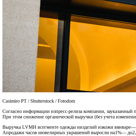
Casimiro PT / Shutterstock / Fotodom
Согласно информации изпресс-релиза компании, зауказанный
При этом снижение органической выручки (без учета изменени
Выручка LVMH всегменте одежды иизделий изкожи вянваре—ма
Апродажи часов иювелирных украшений выросли на1%— до2,