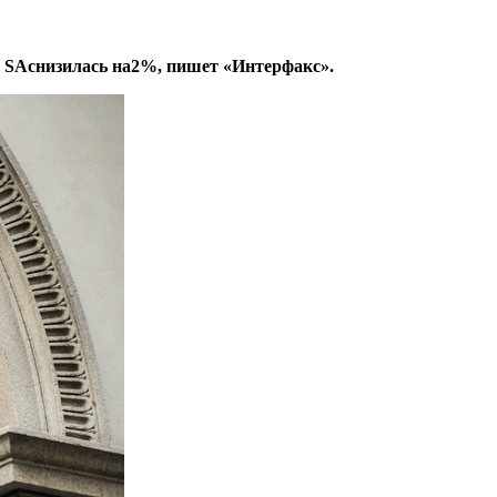
n SAснизилась на2%, пишет «Интерфакс».