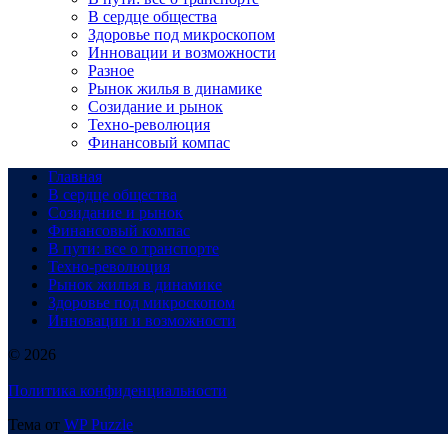
В сердце общества
Здоровье под микроскопом
Инновации и возможности
Разное
Рынок жилья в динамике
Созидание и рынок
Техно-революция
Финансовый компас
Главная
В сердце общества
Созидание и рынок
Финансовый компас
В пути: все о транспорте
Техно-революция
Рынок жилья в динамике
Здоровье под микроскопом
Инновации и возможности
© 2026
Политика конфиденциальности
Тема от
WP Puzzle