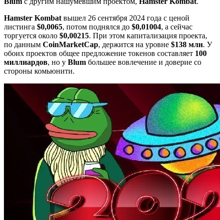
Blum
с другим нашумевшим проектом,
Hamster Kombat
.
Hamster Kombat
вышел 26 сентября 2024 года с ценой
листинга
$0,0065
, потом поднялся до
$0,01004
, а сейчас
торгуется около
$0,00215
. При этом капитализация проекта,
по данным
CoinMarketCap
, держится на уровне
$138 млн
. У
обоих проектов общее предложение токенов составляет
100
миллиардов
, но у
Blum
большее вовлечение и доверие со
стороны комьюнити.