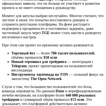
официально заявила, что он больше не участвует в развитии
проекта и не имеет отношения к руководству.
Момент для запуска выбран неслучайно. Многие считают, что
листинг в июне это попытка восстановить доверие и
сохранить репутацию платформы. На фоне растущего
недоверия к прозрачности и постоянных задержек, даже
частичный запуск через
TGE
может стать шагом к развороту
негативного настроя.
При этом сам проект по-прежнему активно развивается:
Торговый бот
— более
700 тысяч пользователей
,
объёмы превысили
$50 млн
Новый терминал для трейдинга
— интеграция с
Telegram
, проект ориентирован на пользователей
мессенджера
Инструменты лаунчпада на TON
— сильный фокус на
экосистему
The Open Network
Слухи о том, что большинство пользователей это боты,
команда опровергла. По данным
Dune
и верифицированным
ончейн-метрикам, на платформе более
440 000 реальных
трейдеров
и суммарный объём превысил
$72 млн
. Это
доказывает, что платформой действительно активно