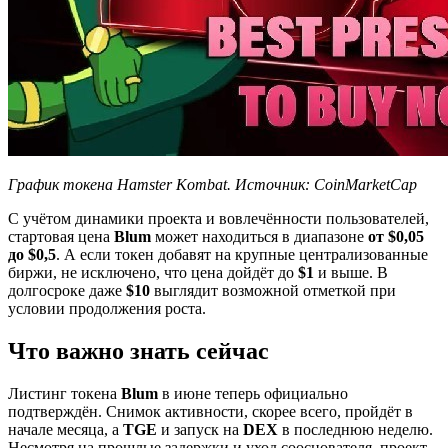
График токена Hamster Kombat. Источник: CoinMarketCap
С учётом динамики проекта и вовлечённости пользователей,
стартовая цена
Blum
может находиться в диапазоне
от $0,05
до $0,5
. А если токен добавят на крупные централизованные
биржи, не исключено, что цена дойдёт до
$1
и выше. В
долгосроке даже
$10
выглядит возможной отметкой при
условии продолжения роста.
Что важно знать сейчас
Листинг токена
Blum
в июне теперь официально
подтверждён. Снимок активности, скорее всего, пройдёт в
начале месяца, а
TGE
и запуск на
DEX
в последнюю неделю.
Несмотря на прошлые задержки и уход сооснователя, проект