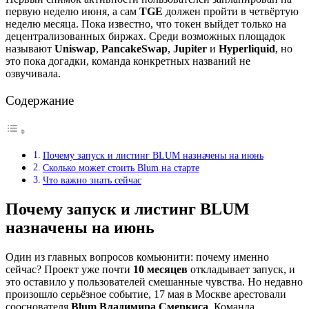
первую неделю июня, а сам
TGE
должен пройти в четвёртую
неделю месяца. Пока известно, что токен выйдет только на
децентрализованных биржах. Среди возможных площадок
называют
Uniswap
,
PancakeSwap
,
Jupiter
и
Hyperliquid
, но
это пока догадки, команда конкретных названий не
озвучивала.
Содержание
Почему запуск и листинг BLUM назначены на июнь
Сколько может стоить Blum на старте
Что важно знать сейчас
Почему запуск и листинг BLUM
назначены на июнь
Один из главных вопросов комьюнити: почему именно
сейчас? Проект уже почти
10 месяцев
откладывает запуск, и
это оставило у пользователей смешанные чувства. Но недавно
произошло серьёзное событие, 17 мая в Москве арестовали
сооснователя
Blum Владимира Смеркиса
. Команда