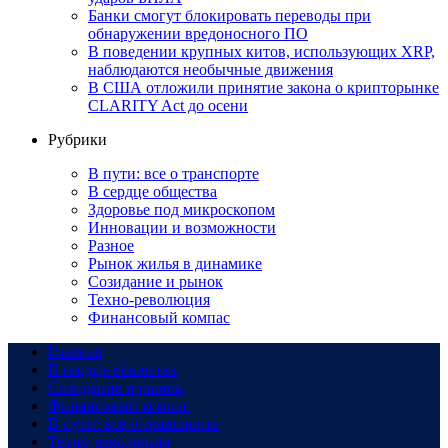
Банки смогут блокировать переводы при
обнаружении вредоносного ПО
В поведении крупных китов, использующих XRP,
наблюдаются необычные движения
В США отложили принятие закона о крипторынке
CLARITY Act до осени
Рубрики
В пути: все о транспорте
В сердце общества
Здоровье под микроскопом
Инновации и возможности
Разное
Рынок жилья в динамике
Созидание и рынок
Техно-революция
Финансовый компас
Главная
В сердце общества
Созидание и рынок
Финансовый компас
В пути: все о транспорте
Техно-революция