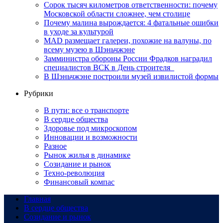
Сорок тысяч километров ответственности: почему
Московской области сложнее, чем столице
Почему малина вырождается: 4 фатальные ошибки
в уходе за культурой
MAD размещает галереи, похожие на валуны, по
всему музею в Шэньчжэне
Замминистра обороны России Фрадков наградил
специалистов ВСК в День строителя
В Шэньчжэне построили музей извилистой формы
Рубрики
В пути: все о транспорте
В сердце общества
Здоровье под микроскопом
Инновации и возможности
Разное
Рынок жилья в динамике
Созидание и рынок
Техно-революция
Финансовый компас
Главная
В сердце общества
Созидание и рынок