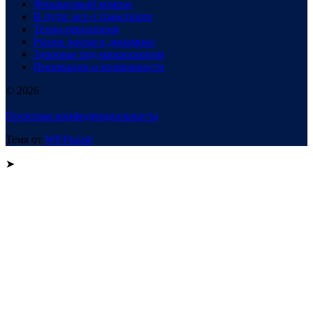
Финансовый компас
В пути: все о транспорте
Техно-революция
Рынок жилья в динамике
Здоровье под микроскопом
Инновации и возможности
© 2026
Политика конфиденциальности
Тема от
WP Puzzle
➤