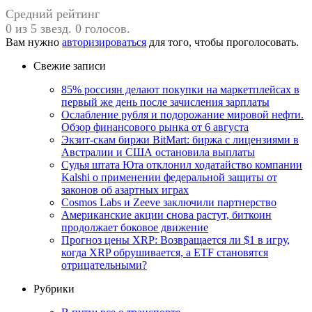
Средний рейтинг
0 из 5 звезд. 0 голосов.
Вам нужно
авторизироваться
для того, чтобы проголосовать.
Свежие записи
85% россиян делают покупки на маркетплейсах в
первый же день после зачисления зарплаты
Ослабление рубля и подорожание мировой нефти.
Обзор финансового рынка от 6 августа
Экзит-скам биржи BitMart: биржа с лицензиями в
Австралии и США остановила выплаты
Судья штата Юта отклонил ходатайство компании
Kalshi о применении федеральной защиты от
законов об азартных играх
Cosmos Labs и Zeeve заключили партнерство
Американские акции снова растут, биткоин
продолжает боковое движение
Прогноз цены XRP: Возвращается ли $1 в игру,
когда XRP обрушивается, а ETF становятся
отрицательными?
Рубрики