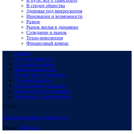
В пути: все о транспорте
В сердце общества
Здоровье под микроскопом
Инновации и возможности
Разное
Рынок жилья в динамике
Созидание и рынок
Техно-революция
Финансовый компас
Главная
В сердце общества
Созидание и рынок
Финансовый компас
В пути: все о транспорте
Техно-революция
Рынок жилья в динамике
Здоровье под микроскопом
Инновации и возможности
© 2026
Политика конфиденциальности
Тема от
WP Puzzle