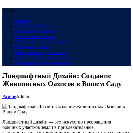
Меню
Главная
В сердце общества
Созидание и рынок
Финансовый компас
В пути: все о транспорте
Техно-революция
Рынок жилья в динамике
Здоровье под микроскопом
Инновации и возможности
Ландшафтный Дизайн: Создание
Живописных Оазисов в Вашем Саду
Разное
Admin
Ландшафтный дизайн — это искусство превращения
обычных участков земли в привлекательные,
функциональные и гармоничные пространства. От маленьких