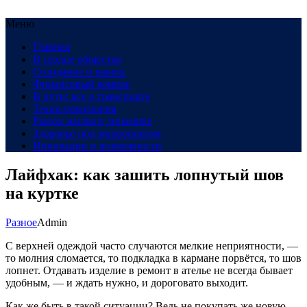
Меню
Главная
В сердце общества
Созидание и рынок
Финансовый компас
В пути: все о транспорте
Техно-революция
Рынок жилья в динамике
Здоровье под микроскопом
Инновации и возможности
Лайфхак: как зашить лопнутый шов
на куртке
Разное
Admin
С верхней одеждой часто случаются мелкие неприятности, —
то молния сломается, то подкладка в кармане порвётся, то шов
лопнет. Отдавать изделие в ремонт в ателье не всегда бывает
удобным, — и ждать нужно, и дороговато выходит.
Как же быть в такой ситуации? Ведь не покупать же новую