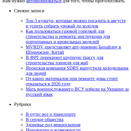
Вам нужно
авторизироваться
для того, чтобы проголосовать.
Свежие записи
Топ-5 культур, которые можно посадить в августе
и успеть собрать урожай до холодов
Как пользоваться газовой горелкой для
строительства и ремонта: инструкции для
портативных и кровельных моделей
MVRDV представляет арт-деревню Бихайлоу в
Шэньчжэне, Китай
В ФРГ перекроют крупную трассу для
строительства тоннеля для жаб
Японская компания SDRS выпустила холодильник
для людей
От каких материалов при ремонте дома стоит
отказаться в 2026 году
Мать военнослужащего ВСУ избили на Украине за
русский язык
Рубрики
В пути: все о транспорте
В сердце общества
Здоровье под микроскопом
Инновации и возможности