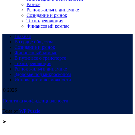
Разное
Рынок жилья в динамике
Созидание и рынок
Техно-революция
Финансовый компас
Главная
В сердце общества
Созидание и рынок
Финансовый компас
В пути: все о транспорте
Техно-революция
Рынок жилья в динамике
Здоровье под микроскопом
Инновации и возможности
© 2026
Политика конфиденциальности
Тема от
WP Puzzle
➤