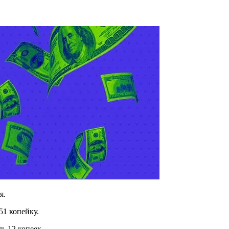
я.
51 копейку.
ь 12 копеек.