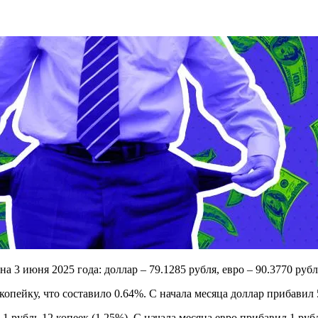
 июня 2025 года: доллар – 79.1285 рубля, евро – 90.3770 рубл
опейку, что составило 0.64%. С начала месяца доллар прибавил 
 рубль 12 копеек (1.25%). С начала месяца евро прибавил 1 рубл