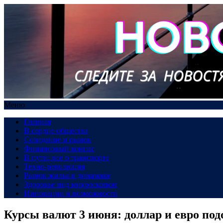
Меню
Главная
В сердце общества
Созидание и рынок
Финансовый компас
В пути: все о транспорте
Техно-революция
Рынок жилья в динамике
Здоровье под микроскопом
Инновации и возможности
Курсы валют 3 июня: доллар и евро по