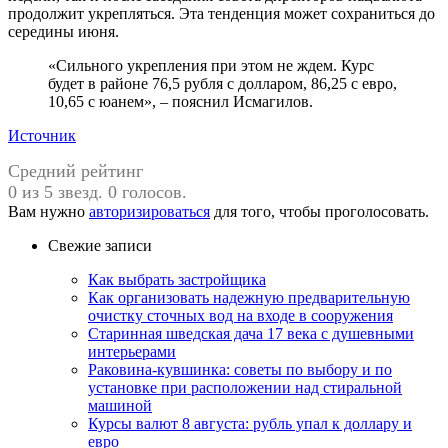
продолжит укрепляться. Эта тенденция может сохраниться до
середины июня.
«Сильного укрепления при этом не ждем. Курс
будет в районе 76,5 рубля с долларом, 86,25 с евро,
10,65 с юанем», – пояснил Исмагилов.
Источник
Средний рейтинг
0 из 5 звезд. 0 голосов.
Вам нужно
авторизироваться
для того, чтобы проголосовать.
Свежие записи
Как выбрать застройщика
Как организовать надежную предварительную
очистку сточных вод на входе в сооружения
Старинная шведская дача 17 века с душевными
интерьерами
Раковина-кувшинка: советы по выбору и по
установке при расположении над стиральной
машиной
Курсы валют 8 августа: рубль упал к доллару и
евро