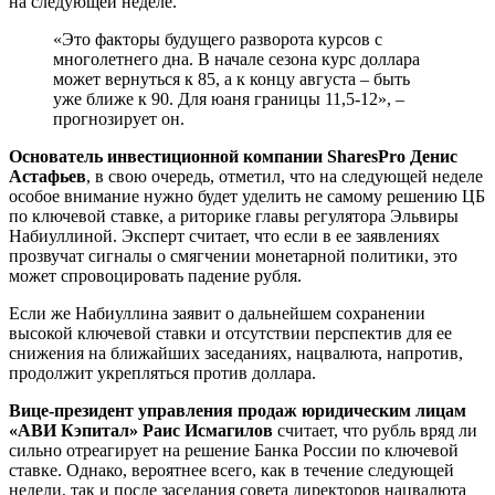
на следующей неделе.
«Это факторы будущего разворота курсов с
многолетнего дна. В начале сезона курс доллара
может вернуться к 85, а к концу августа – быть
уже ближе к 90. Для юаня границы 11,5-12», –
прогнозирует он.
Основатель инвестиционной компании SharesPro Денис
Астафьев
, в свою очередь, отметил, что на следующей неделе
особое внимание нужно будет уделить не самому решению ЦБ
по ключевой ставке, а риторике главы регулятора Эльвиры
Набиуллиной. Эксперт считает, что если в ее заявлениях
прозвучат сигналы о смягчении монетарной политики, это
может спровоцировать падение рубля.
Если же Набиуллина заявит о дальнейшем сохранении
высокой ключевой ставки и отсутствии перспектив для ее
снижения на ближайших заседаниях, нацвалюта, напротив,
продолжит укрепляться против доллара.
Вице-президент управления продаж юридическим лицам
«АВИ Кэпитал» Раис Исмагилов
считает, что рубль вряд ли
сильно отреагирует на решение Банка России по ключевой
ставке. Однако, вероятнее всего, как в течение следующей
недели, так и после заседания совета директоров нацвалюта