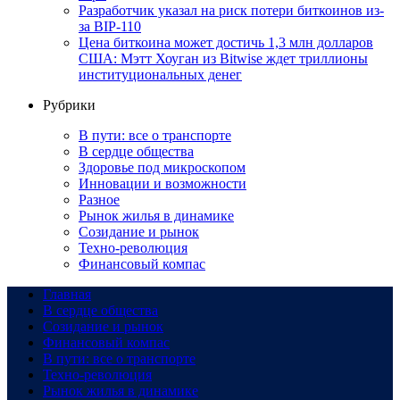
Разработчик указал на риск потери биткоинов из-
за BIP-110
Цена биткоина может достичь 1,3 млн долларов
США: Мэтт Хоуган из Bitwise ждет триллионы
институциональных денег
Рубрики
В пути: все о транспорте
В сердце общества
Здоровье под микроскопом
Инновации и возможности
Разное
Рынок жилья в динамике
Созидание и рынок
Техно-революция
Финансовый компас
Главная
В сердце общества
Созидание и рынок
Финансовый компас
В пути: все о транспорте
Техно-революция
Рынок жилья в динамике